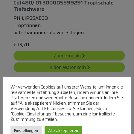
Cp1480/ 01 300005599291 Tropfschale
Tiefschwarz
PHILIPSSAECO
Tropfrinnen
lieferbar innerhalb von 3 Tagen
€
13,70
Zum Produkt
In den Warenkorb
Wir verwenden Cookies auf unserer Website, um Ihnen die
relevanteste Erfahrung zu bieten, indem wir uns an Ihre
Präferenzen und wiederholte Besuche erinnern. Indem Sie
auf "Alle akzeptieren" klicken, stimmen Sie der
Verwendung ALLER Cookies zu. Sie können jedoch
"Cookie-Einstellungen" besuchen, um eine kontrollierte
Zustimmung zu erteilen.
295228620 Tropfprofil Komplett
Einstellungen
Alle akzeptieren