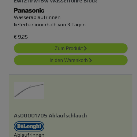
Ew1211rwt8w Wasserröhre Block
Wasserablaufrinnen
lieferbar innerhalb von 3 Tagen
€
9,25
Zum Produkt
In den Warenkorb
As00001705 Ablaufschlauch
Ablaufrinnen