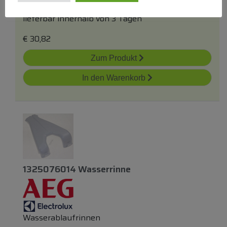
Tropfrinnen
lieferbar innerhalb von 3 Tagen
€
30,82
Zum Produkt
In den Warenkorb
1325076014 Wasserrinne
Wasserablaufrinnen