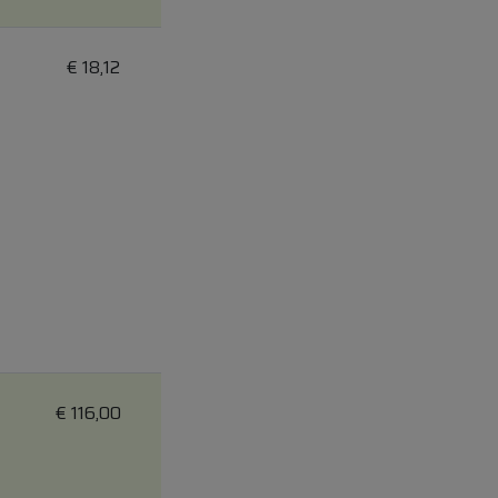
€
18,12
€
116,00