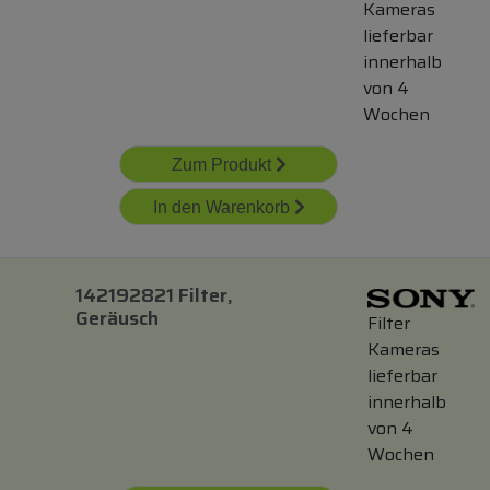
Kameras
lieferbar
innerhalb
von 4
Wochen
Zum Produkt
In den Warenkorb
142192821 Filter,
Geräusch
Filter
Kameras
lieferbar
innerhalb
von 4
Wochen