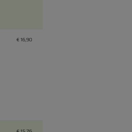
€
16,90
€
15,76