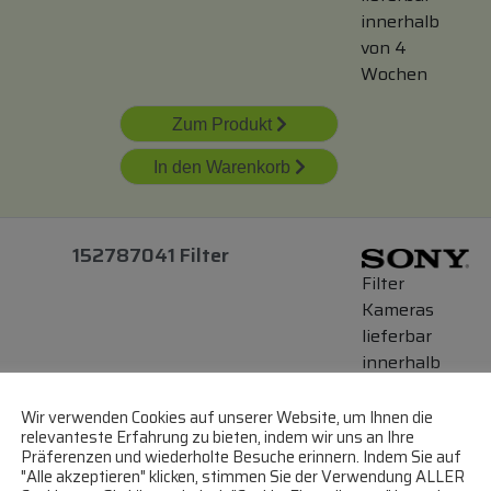
innerhalb
von 4
Wochen
Zum Produkt
In den Warenkorb
152787041 Filter
Filter
Kameras
lieferbar
innerhalb
von 4
Wochen
Wir verwenden Cookies auf unserer Website, um Ihnen die
relevanteste Erfahrung zu bieten, indem wir uns an Ihre
Präferenzen und wiederholte Besuche erinnern. Indem Sie auf
Zum Produkt
"Alle akzeptieren" klicken, stimmen Sie der Verwendung ALLER