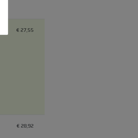
€
27,55
€
28,92