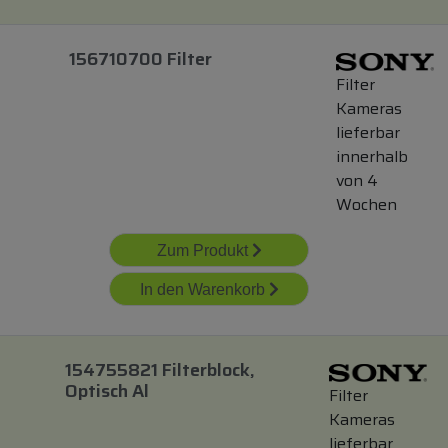
156710700 Filter
Filter
Kameras
lieferbar
innerhalb
von 4
Wochen
Zum Produkt
In den Warenkorb
154755821 Filterblock,
Optisch Al
Filter
Kameras
lieferbar