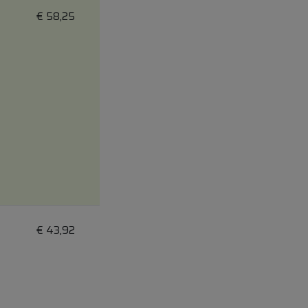
€
58,25
€
43,92