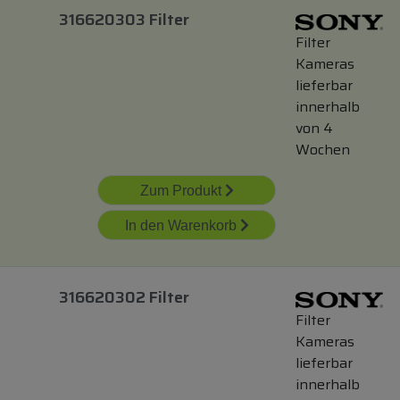
316620303 Filter
Filter
Kameras
lieferbar
innerhalb
von 4
Wochen
Zum Produkt
In den Warenkorb
316620302 Filter
Filter
Kameras
lieferbar
innerhalb