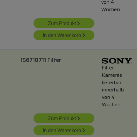
von 4
Wochen
Zum Produkt
In den Warenkorb
156710711 Filter
Filter
Kameras
lieferbar
innerhalb
von 4
Wochen
Zum Produkt
In den Warenkorb