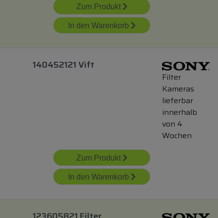
Zum Produkt
In den Warenkorb
140452121 Vift
Filter
Kameras
lieferbar
innerhalb
von 4
Wochen
Zum Produkt
In den Warenkorb
123605821 Filter