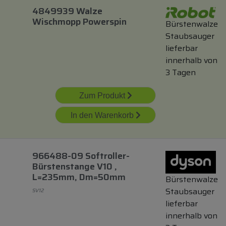
4849939 Walze
Wischmopp Powerspin
Bürstenwalze
Staubsauger
lieferbar
innerhalb von
3 Tagen
Zum Produkt
In den Warenkorb
966488-09 Softroller-
Bürstenstange V10 ,
L=235mm, Dm=50mm
Bürstenwalze
Staubsauger
SV12
lieferbar
innerhalb von