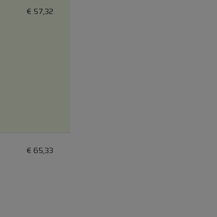
€
57,32
€
65,33