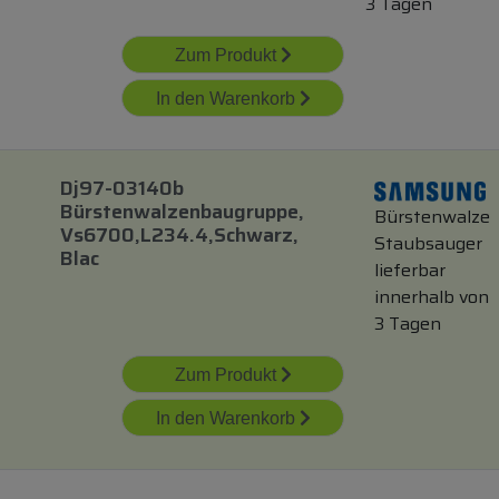
3 Tagen
Zum Produkt
In den Warenkorb
Dj97-03140b
Bürstenwalzenbaugruppe,
Bürstenwalze
Vs6700,l234.4,schwarz,
Staubsauger
Blac
lieferbar
innerhalb von
3 Tagen
Zum Produkt
In den Warenkorb