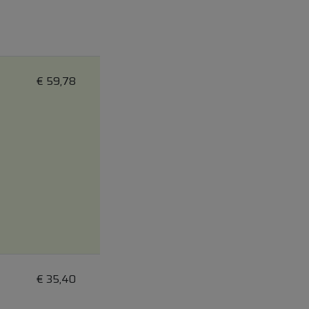
€
59,78
€
35,40