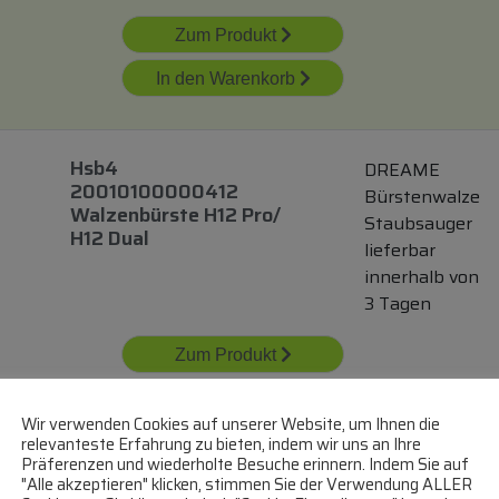
Zum Produkt
In den Warenkorb
Hsb4
DREAME
20010100000412
Bürstenwalze
Walzenbürste H12 Pro/
Staubsauger
H12 Dual
lieferbar
innerhalb von
3 Tagen
Zum Produkt
In den Warenkorb
Wir verwenden Cookies auf unserer Website, um Ihnen die
relevanteste Erfahrung zu bieten, indem wir uns an Ihre
Präferenzen und wiederholte Besuche erinnern. Indem Sie auf
"Alle akzeptieren" klicken, stimmen Sie der Verwendung ALLER
1868f Bissell
BISSELL