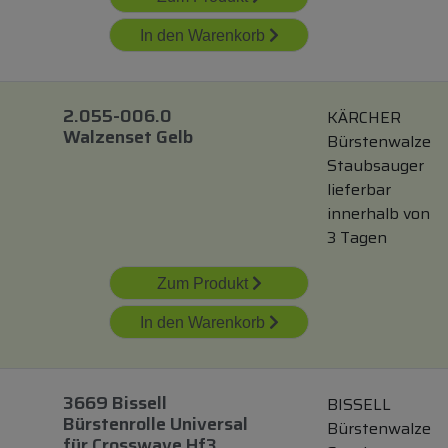
In den Warenkorb
2.055-006.0
KÄRCHER
Walzenset Gelb
Bürstenwalze
Staubsauger
lieferbar
innerhalb von
3 Tagen
Zum Produkt
In den Warenkorb
3669 Bissell
BISSELL
Bürstenrolle Universal
Bürstenwalze
für
Crosswave Hf3