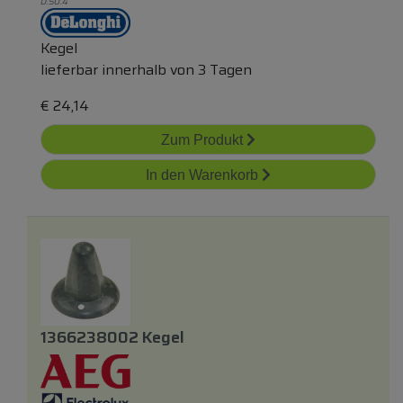
D.50.4
Kegel
lieferbar innerhalb von 3 Tagen
€
24,14
Zum Produkt
In den Warenkorb
1366238002 Kegel