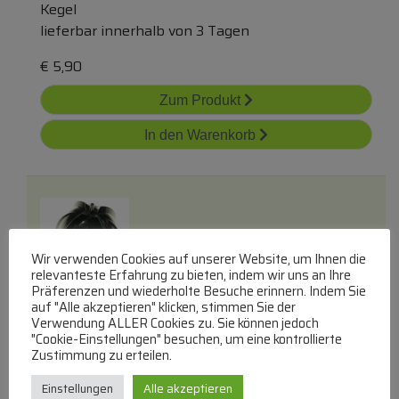
Kegel
lieferbar innerhalb von 3 Tagen
€
5,90
Zum Produkt
In den Warenkorb
Wir verwenden Cookies auf unserer Website, um Ihnen die
relevanteste Erfahrung zu bieten, indem wir uns an Ihre
Präferenzen und wiederholte Besuche erinnern. Indem Sie
1004754-12 Presskegel
auf "Alle akzeptieren" klicken, stimmen Sie der
Verwendung ALLER Cookies zu. Sie können jedoch
"Cookie-Einstellungen" besuchen, um eine kontrollierte
Zustimmung zu erteilen.
Kegel
lieferbar innerhalb von 3 Tagen
Einstellungen
Alle akzeptieren