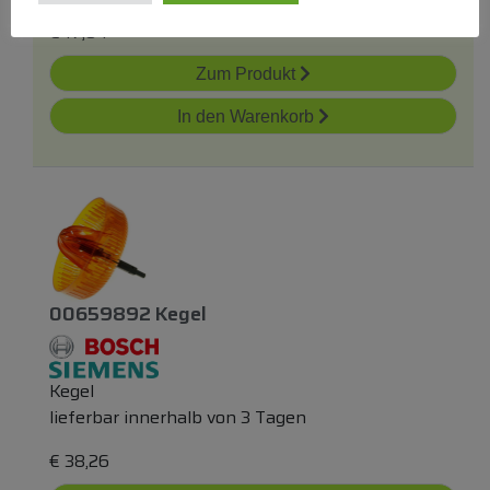
€
17,84
Zum Produkt
In den Warenkorb
00659892 Kegel
Kegel
lieferbar innerhalb von 3 Tagen
€
38,26