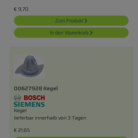
€
9,70
Zum Produkt
In den Warenkorb
00627928 Kegel
Kegel
lieferbar innerhalb von 3 Tagen
€
21,65