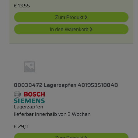
€
13,55
Zum Produkt
In den Warenkorb
00030472 Lagerzapfen 481953518048
Lagerzapfen
lieferbar innerhalb von 3 Wochen
€
29,11