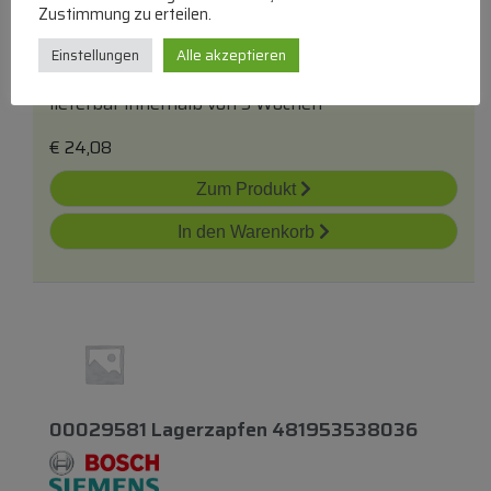
Zustimmung zu erteilen.
Einstellungen
Alle akzeptieren
Lagerzapfen
lieferbar innerhalb von 3 Wochen
€
24,08
Zum Produkt
In den Warenkorb
00029581 Lagerzapfen 481953538036