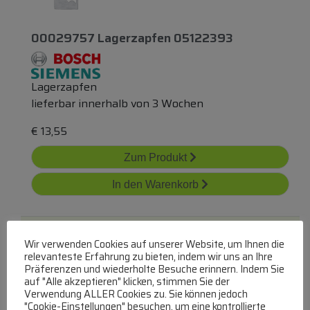
00029757 Lagerzapfen 05122393
Lagerzapfen
lieferbar innerhalb von 3 Wochen
€
13,55
Zum Produkt
In den Warenkorb
Wir verwenden Cookies auf unserer Website, um Ihnen die
relevanteste Erfahrung zu bieten, indem wir uns an Ihre
Präferenzen und wiederholte Besuche erinnern. Indem Sie
auf "Alle akzeptieren" klicken, stimmen Sie der
Verwendung ALLER Cookies zu. Sie können jedoch
"Cookie-Einstellungen" besuchen, um eine kontrollierte
00029583 Lagerzapfen 481950218176