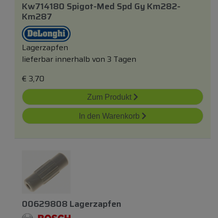
Kw714180 Spigot-Med Spd Gy Km282-
Km287
Lagerzapfen
lieferbar innerhalb von 3 Tagen
€
3,70
Zum Produkt
In den Warenkorb
00629808 Lagerzapfen