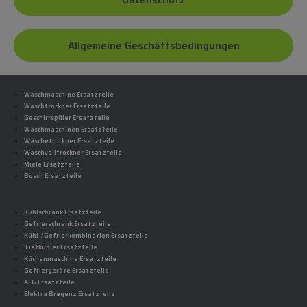
Datenschutz
Allgemeine Geschäftsbedingungen
Waschmaschine Ersatzteile
Waschtrockner Ersatzteile
Geschirrspüler Ersatzteile
Waschmaschinen Ersatzteile
Wäschetrockner Ersatzteile
Waschvolltrockner Ersatzteile
Miele Ersatzteile
Bosch Ersatzteile
Kühlschrank Ersatzteile
Gefrierschrank Ersatzteile
Kühl-/Gefrierkombination Ersatzteile
Tiefkühler Ersatzteile
Küchenmaschine Ersatzteile
Gefriergeräte Ersatzteile
AEG Ersatzteile
Elektra Bregenz Ersatzteile