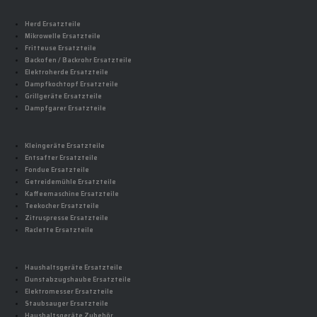
Herd Ersatzteile
Mikrowelle Ersatzteile
Fritteuse Ersatzteile
Backofen / Backrohr Ersatzteile
Elektroherde Ersatzteile
Dampfkochtopf Ersatzteile
Grillgeräte Ersatzteile
Dampfgarer Ersatzteile
Kleingeräte Ersatzteile
Entsafter Ersatzteile
Fondue Ersatzteile
Getreidemühle Ersatzteile
Kaffeemaschine Ersatzteile
Teekocher Ersatzteile
Zitruspresse Ersatzteile
Raclette Ersatzteile
Haushaltsgeräte Ersatzteile
Dunstabzugshaube Ersatzteile
Elektromesser Ersatzteile
Staubsauger Ersatzteile
Haushaltsgeräte Zubehör