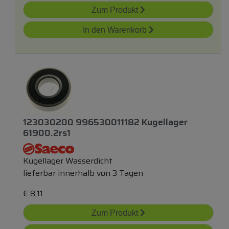
Zum Produkt
In den Warenkorb
123030200 996530011182 Kugellager
61900.2rs1
Kugellager Wasserdicht
lieferbar innerhalb von 3 Tagen
€
8,11
Zum Produkt