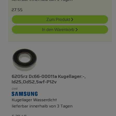
27.55
Zum Produkt
In den Warenkorb
6205rz Dc66-00011a Kugellager:-,
Id25,od52,swf-P12v
GMB
Kugellager Wasserdicht
lieferbar innerhalb von 3 Tagen