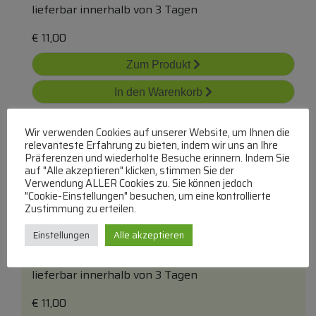
lieferbar innerhalb von 3 Tagen
€
11,00
Zum Produkt
In den Warenkorb
Wir verwenden Cookies auf unserer Website, um Ihnen die
relevanteste Erfahrung zu bieten, indem wir uns an Ihre
Präferenzen und wiederholte Besuche erinnern. Indem Sie
auf "Alle akzeptieren" klicken, stimmen Sie der
Verwendung ALLER Cookies zu. Sie können jedoch
"Cookie-Einstellungen" besuchen, um eine kontrollierte
Zustimmung zu erteilen.
6204llu Kugellager Wasserdicht
Einstellungen
Alle akzeptieren
FINDLING WÄLZLAGER
Kugellager Wasserdicht
lieferbar innerhalb von 3 Tagen
€
11,00