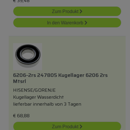
€
39,48
Zum Produkt
In den Warenkorb
6206-2rs 247805 Kugellager 6206 2rs
Mtsrl
HISENSE/GORENJE
Kugellager Wasserdicht
lieferbar innerhalb von 3 Tagen
€
68,88
Zum Produkt