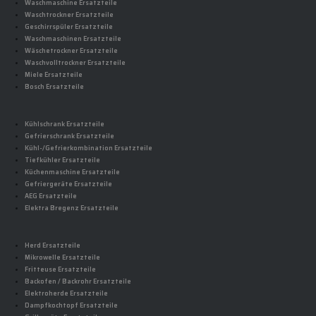
Waschmaschine Ersatzteile
Waschtrockner Ersatzteile
Geschirrspüler Ersatzteile
Waschmaschinen Ersatzteile
Wäschetrockner Ersatzteile
Waschvolltrockner Ersatzteile
Miele Ersatzteile
Bosch Ersatzteile
Kühlschrank Ersatzteile
Gefrierschrank Ersatzteile
Kühl-/Gefrierkombination Ersatzteile
Tiefkühler Ersatzteile
Küchenmaschine Ersatzteile
Gefriergeräte Ersatzteile
AEG Ersatzteile
Elektra Bregenz Ersatzteile
Herd Ersatzteile
Mikrowelle Ersatzteile
Fritteuse Ersatzteile
Backofen / Backrohr Ersatzteile
Elektroherde Ersatzteile
Dampfkochtopf Ersatzteile