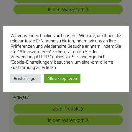
In den Warenkorb
Wir verwenden Cookies auf unserer Website, um Ihnen die
relevanteste Erfahrung zu bieten, indem wir uns an Ihre
Präferenzen und wiederholte Besuche erinnern. Indem Sie
auf "Alle akzeptieren" klicken, stimmen Sie der
Verwendung ALLER Cookies zu. Sie können jedoch
"Cookie-Einstellungen" besuchen, um eine kontrollierte
6204-2rs Skf-Kugellager Wasserdicht
Zustimmung zu erteilen.
SKF
Kugellager SKF Wasserdicht 2rs
Einstellungen
Alle akzeptieren
lieferbar innerhalb von 3 Tagen
€
16,97
Zum Produkt
In den Warenkorb