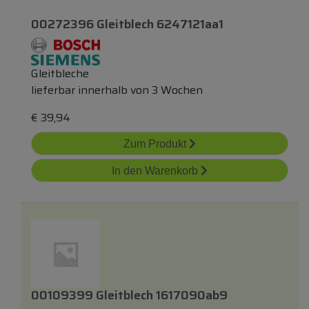
00272396 Gleitblech 6247121aa1
Gleitbleche
lieferbar innerhalb von 3 Wochen
€
39,94
Zum Produkt
In den Warenkorb
00109399 Gleitblech 1617090ab9