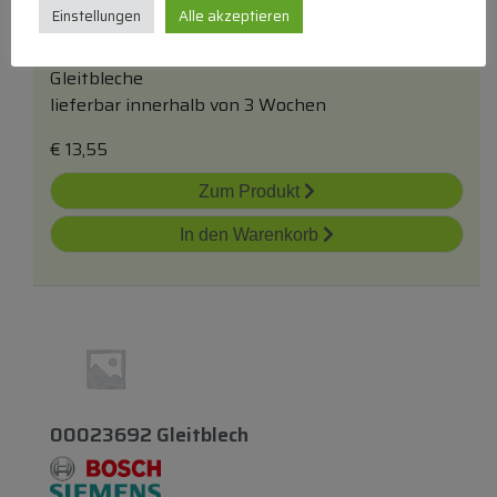
Einstellungen
Alle akzeptieren
Gleitbleche
lieferbar innerhalb von 3 Wochen
€
13,55
Zum Produkt
In den Warenkorb
00023692 Gleitblech