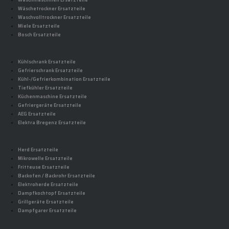
Waschmaschinen Ersatzteile
Wäschetrockner Ersatzteile
Waschvolltrockner Ersatzteile
Miele Ersatzteile
Bosch Ersatzteile
Kühlschrank Ersatzteile
Gefrierschrank Ersatzteile
Kühl-/Gefrierkombination Ersatzteile
Tiefkühler Ersatzteile
Küchenmaschine Ersatzteile
Gefriergeräte Ersatzteile
AEG Ersatzteile
Elektra Bregenz Ersatzteile
Herd Ersatzteile
Mikrowelle Ersatzteile
Fritteuse Ersatzteile
Backofen / Backrohr Ersatzteile
Elektroherde Ersatzteile
Dampfkochtopf Ersatzteile
Grillgeräte Ersatzteile
Dampfgarer Ersatzteile