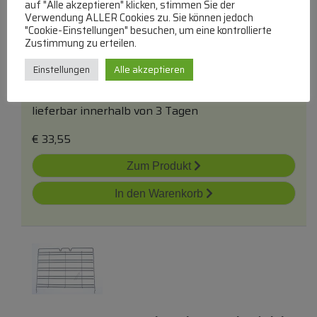
auf "Alle akzeptieren" klicken, stimmen Sie der
140129501098 Schienenkorb, Montage,
Verwendung ALLER Cookies zu. Sie können jedoch
Links
"Cookie-Einstellungen" besuchen, um eine kontrollierte
Zustimmung zu erteilen.
Einstellungen
Alle akzeptieren
Führungsschienen
lieferbar innerhalb von 3 Tagen
€
33,55
Zum Produkt
In den Warenkorb