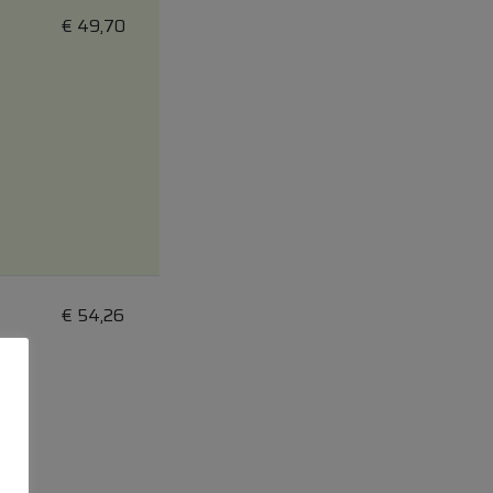
€
49,70
€
54,26