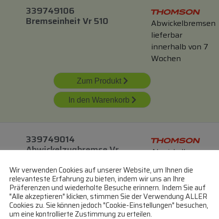
339749106
Bremseinheit Vr 510
Abwickelbremsen
lieferbar
innerhalb von 7
Wochen
Zum Produkt
In den Warenkorb
339749014
Abwickelzugbremse Vr
Abwickelbremsen
540
lieferbar
Wir verwenden Cookies auf unserer Website, um Ihnen die
innerhalb von 7
relevanteste Erfahrung zu bieten, indem wir uns an Ihre
Wochen
Präferenzen und wiederholte Besuche erinnern. Indem Sie auf
"Alle akzeptieren" klicken, stimmen Sie der Verwendung ALLER
Cookies zu. Sie können jedoch "Cookie-Einstellungen" besuchen,
Zum Produkt
um eine kontrollierte Zustimmung zu erteilen.