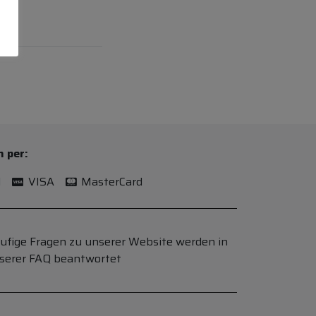
n per:
l
VISA
MasterCard
ufige Fragen zu unserer Website werden in
serer FAQ beantwortet