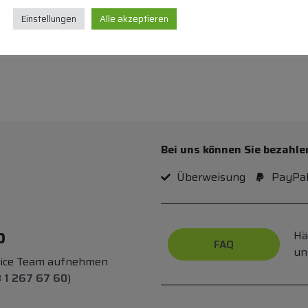
In den Warenkorb
Einstellungen
Alle akzeptieren
Bei uns können Sie bezahle
Überweisung
PayPa
p
Hä
FAQ
un
vice Team aufnehmen
 1 267 67 60
)