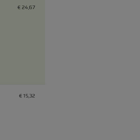
€
24,67
€
15,32