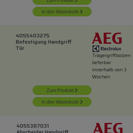
Zum Produkt
In den Warenkorb
4055403275
Befestigung Handgriff
Tür
Trägergriffbolzen
lieferbar
innerhalb von 3
Wochen
Zum Produkt
In den Warenkorb
4055387031
Abscheider Handgriff