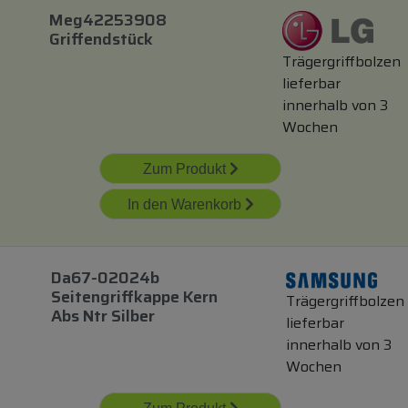
Meg42253908
Griffendstück
Trägergriffbolzen
lieferbar
innerhalb von 3
Wochen
Zum Produkt
In den Warenkorb
Da67-02024b
Seitengriffkappe Kern
Trägergriffbolzen
Abs Ntr Silber
lieferbar
innerhalb von 3
Wochen