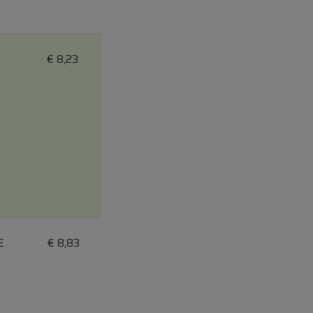
€
8,23
E
€
8,83