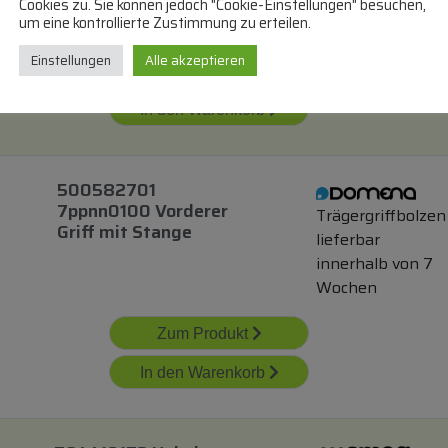
lieferbar innerhalb von 
Cookies zu. Sie können jedoch "Cookie-Einstellungen" besuchen,
um eine kontrollierte Zustimmung zu erteilen.
Wochen
Einstellungen
Alle akzeptieren
Zum Produkt
In den Warenkorb
500582701
7ppnn0100 Vorderer
Trägergriffbolzen
Griff
mit
Stange
lieferbar
innerhalb von 7
Wochen
Zum Produkt
In den Warenkorb