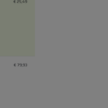
€
25,49
€
79,93