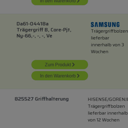
In den Warenkorb
Da61-04418a
Trägergriff B, Core-Pjt,
Trägergriffbolzen
Ny-66,-, -, -, Ve
lieferbar
innerhalb von 3
Wochen
Zum Produkt
In den Warenkorb
825527 Griffhalterung
HISENSE/GORENJ
Trägergriffbolzen
lieferbar innerhalb
von 12 Wochen