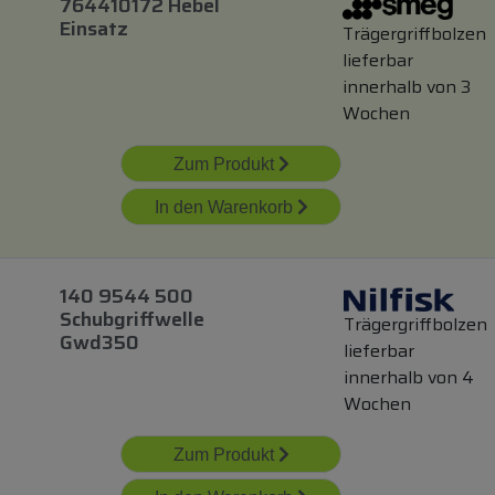
764410172 Hebel
Einsatz
Trägergriffbolzen
lieferbar
innerhalb von 3
Wochen
Zum Produkt
In den Warenkorb
140 9544 500
Schubgriffwelle
Trägergriffbolzen
Gwd350
lieferbar
innerhalb von 4
Wochen
Zum Produkt