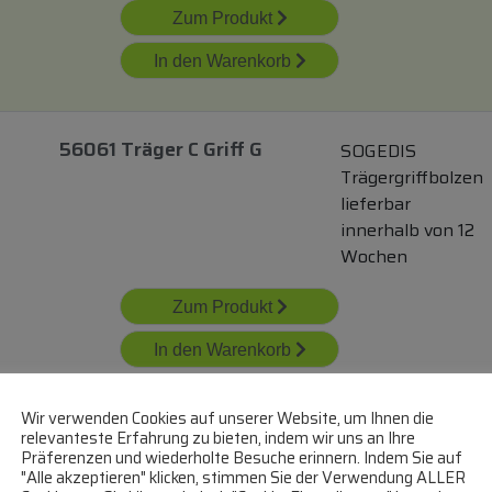
Zum Produkt
In den Warenkorb
56061 Träger C Griff G
SOGEDIS
Trägergriffbolzen
lieferbar
innerhalb von 12
Wochen
Zum Produkt
In den Warenkorb
Wir verwenden Cookies auf unserer Website, um Ihnen die
250920077
relevanteste Erfahrung zu bieten, indem wir uns an Ihre
BEKO/GRUNDIG/ARCEL
Präferenzen und wiederholte Besuche erinnern. Indem Sie auf
C00870390 Türgriff
Trägergriffbolzen
"Alle akzeptieren" klicken, stimmen Sie der Verwendung ALLER
Kunststoffteil Links