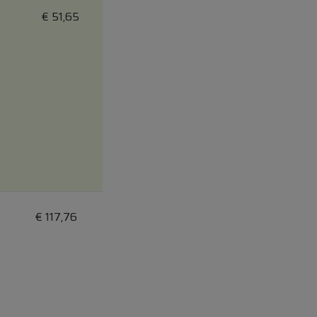
€
51,65
€
117,76