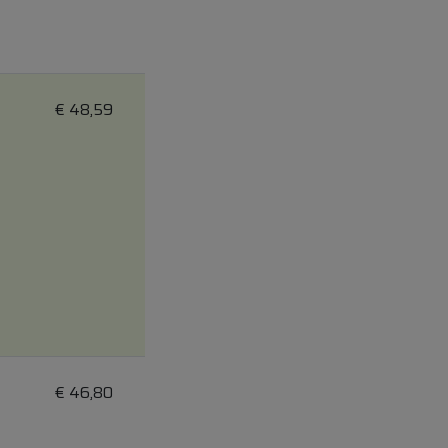
€
48,59
€
46,80