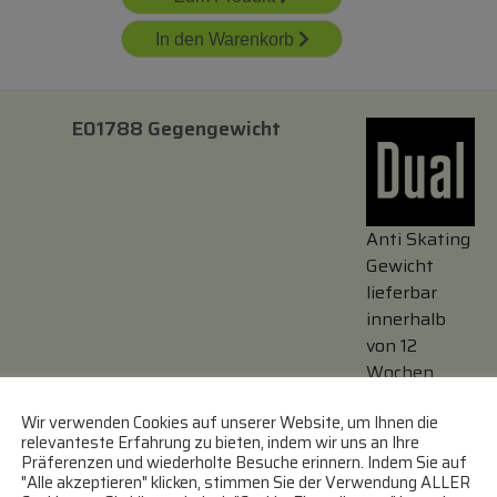
In den Warenkorb
E01788 Gegengewicht
Anti Skating
Gewicht
lieferbar
innerhalb
von 12
Wochen
Wir verwenden Cookies auf unserer Website, um Ihnen die
Zum Produkt
relevanteste Erfahrung zu bieten, indem wir uns an Ihre
Präferenzen und wiederholte Besuche erinnern. Indem Sie auf
In den Warenkorb
"Alle akzeptieren" klicken, stimmen Sie der Verwendung ALLER