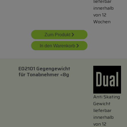
lieferbar
innerhalb
von 12
Wochen
Zum Produkt
In den Warenkorb
E02101 Gegengewicht
für
Tonabnehmer <8g
Anti Skating
Gewicht
lieferbar
innerhalb
von 12