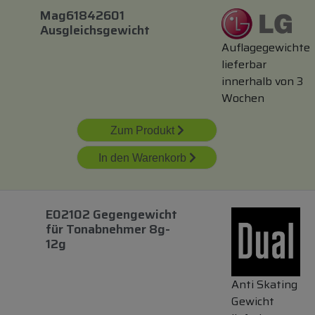
Mag61842601
Ausgleichsgewicht
Auflagegewichte
lieferbar
innerhalb von 3
Wochen
Zum Produkt
In den Warenkorb
E02102 Gegengewicht
für
Tonabnehmer 8g-
12g
Anti Skating
Gewicht