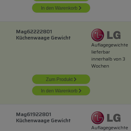
In den Warenkorb
Mag62222801
Küchenwaage Gewicht
Auflagegewichte
lieferbar
innerhalb von 3
Wochen
Zum Produkt
In den Warenkorb
Mag61922801
Küchenwaage Gewicht
Auflagegewichte