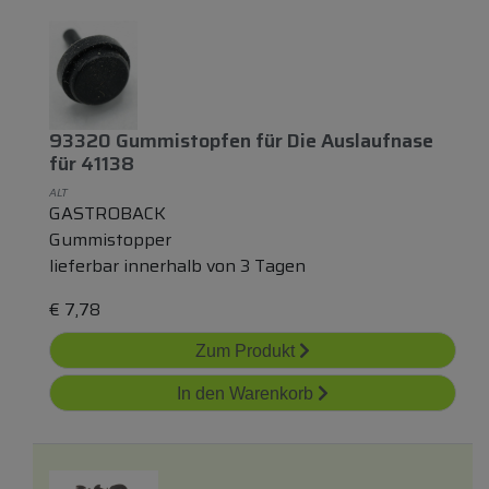
93320 Gummistopfen
für
Die Auslaufnase
für
41138
ALT
GASTROBACK
Gummistopper
lieferbar innerhalb von 3 Tagen
€
7,78
Zum Produkt
In den Warenkorb