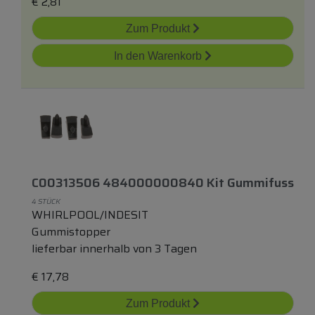
€
2,81
Zum Produkt
In den Warenkorb
C00313506 484000000840 Kit Gummifuss
4 STÜCK
WHIRLPOOL/INDESIT
Gummistopper
lieferbar innerhalb von 3 Tagen
€
17,78
Zum Produkt