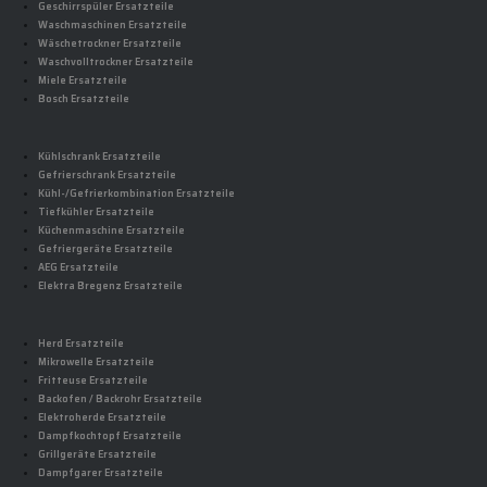
Geschirrspüler Ersatzteile
Waschmaschinen Ersatzteile
Wäschetrockner Ersatzteile
Waschvolltrockner Ersatzteile
Miele Ersatzteile
Bosch Ersatzteile
Kühlschrank Ersatzteile
Gefrierschrank Ersatzteile
Kühl-/Gefrierkombination Ersatzteile
Tiefkühler Ersatzteile
Küchenmaschine Ersatzteile
Gefriergeräte Ersatzteile
AEG Ersatzteile
Elektra Bregenz Ersatzteile
Herd Ersatzteile
Mikrowelle Ersatzteile
Fritteuse Ersatzteile
Backofen / Backrohr Ersatzteile
Elektroherde Ersatzteile
Dampfkochtopf Ersatzteile
Grillgeräte Ersatzteile
Dampfgarer Ersatzteile