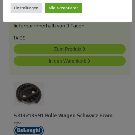
Stopper
Einstellungen
Alle akzeptieren
BEKO/GRUNDIG/ARCELIK
Stopper
lieferbar innerhalb von 3 Tagen
14.05
Zum Produkt
In den Warenkorb
5313213591 Rolle Wagen Schwarz Ecam
POM