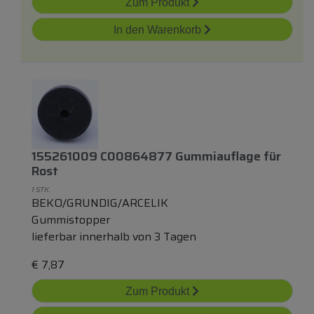
Zum Produkt
In den Warenkorb
155261009 C00864877 Gummiauflage
für
Rost
1 STK.
BEKO/GRUNDIG/ARCELIK
Gummistopper
lieferbar innerhalb von 3 Tagen
€
7,87
Zum Produkt