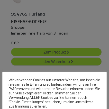
954765 Türfang
HISENSE/GORENJE
Stopper
lieferbar innerhalb von 3 Tagen
8.62
Zum Produkt
In den Warenkorb
Wir verwenden Cookies auf unserer Website, um Ihnen die
relevanteste Erfahrung zu bieten, indem wir uns an Ihre
Präferenzen und wiederholte Besuche erinnern. Indem Sie
auf "Alle akzeptieren" klicken, stimmen Sie der
Verwendung ALLER Cookies zu. Sie können jedoch
"Cookie-Einstellungen" besuchen, um eine kontrollierte
4862710100 C00885158 Lager Links Mit
Zustimmung zu erteilen.