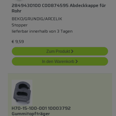
2849430100 C00874595 Abdeckkappe
für
Rohr
BEKO/GRUNDIG/ARCELIK
Stopper
lieferbar innerhalb von 3 Tagen
€
9,59
Zum Produkt
In den Warenkorb
H70-15-100-001 10003792
Gummitopfträger