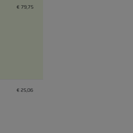
€
79,75
€
25,06