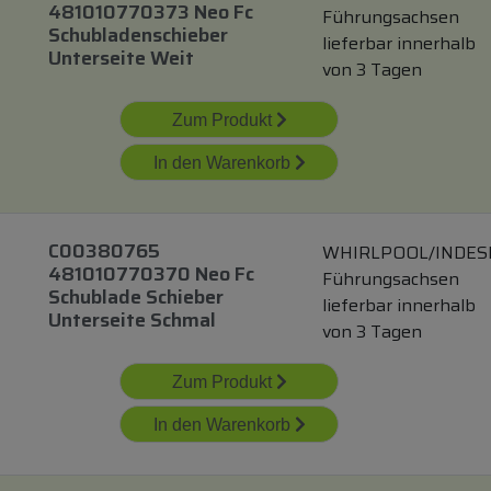
481010770373 Neo Fc
Führungsachsen
Schubladenschieber
lieferbar innerhalb
Unterseite Weit
von 3 Tagen
Zum Produkt
In den Warenkorb
C00380765
WHIRLPOOL/INDES
481010770370 Neo Fc
Führungsachsen
Schublade Schieber
lieferbar innerhalb
Unterseite Schmal
von 3 Tagen
Zum Produkt
In den Warenkorb