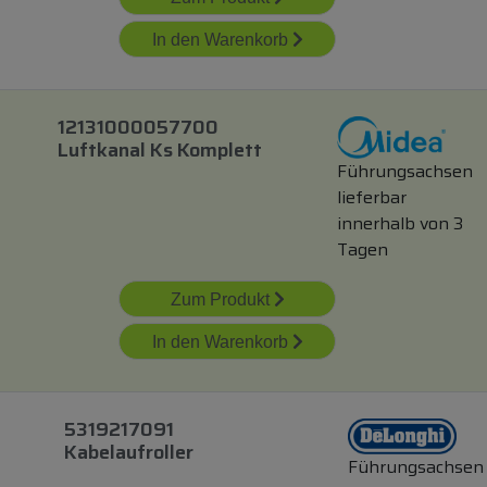
In den Warenkorb
12131000057700
Luftkanal Ks Komplett
Führungsachsen
lieferbar
innerhalb von 3
Tagen
Zum Produkt
In den Warenkorb
5319217091
Kabelaufroller
Führungsachsen