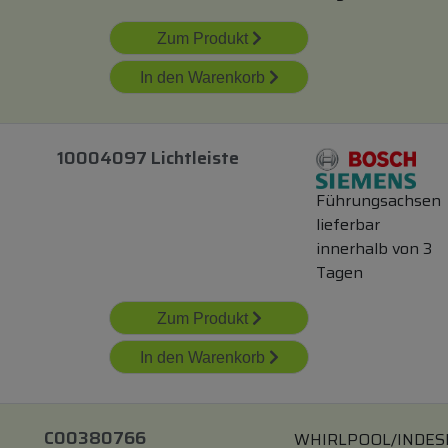
Zum Produkt
In den Warenkorb
10004097 Lichtleiste
Führungsachsen
lieferbar
innerhalb von 3
Tagen
Zum Produkt
In den Warenkorb
C00380766
WHIRLPOOL/INDES