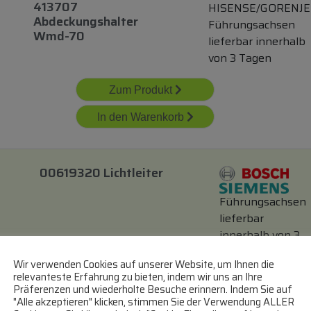
413707
HISENSE/GORENJE
Abdeckungshalter
Führungsachsen
Wmd-70
lieferbar innerhalb
von 3 Tagen
Zum Produkt
In den Warenkorb
00619320 Lichtleiter
Führungsachsen
lieferbar
innerhalb von 3
Tagen
Wir verwenden Cookies auf unserer Website, um Ihnen die
relevanteste Erfahrung zu bieten, indem wir uns an Ihre
Zum Produkt
Präferenzen und wiederholte Besuche erinnern. Indem Sie auf
"Alle akzeptieren" klicken, stimmen Sie der Verwendung ALLER
In den Warenkorb