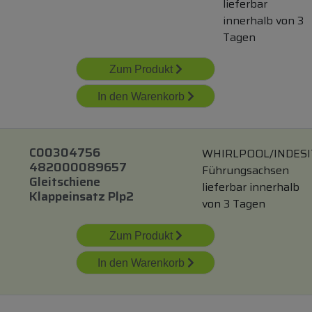
lieferbar
innerhalb von 3
Tagen
Zum Produkt
In den Warenkorb
C00304756
WHIRLPOOL/INDESI
482000089657
Führungsachsen
Gleitschiene
lieferbar innerhalb
Klappeinsatz Plp2
von 3 Tagen
Zum Produkt
In den Warenkorb