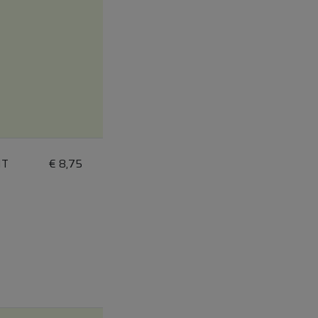
IT
€
8,75