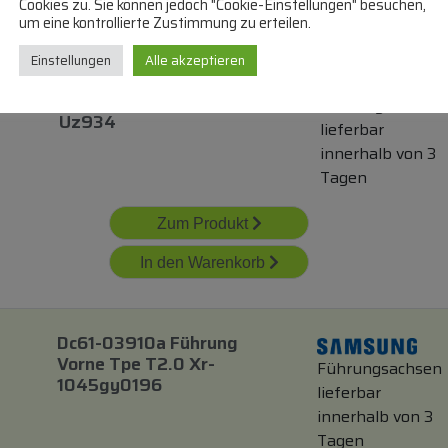
Cookies zu. Sie können jedoch "Cookie-Einstellungen" besuchen,
um eine kontrollierte Zustimmung zu erteilen.
Einstellungen
Alle akzeptieren
140 7035 000 Passe-
Filgd/ Uz930/ Cubic/
Führungsachsen
Uz934
lieferbar
innerhalb von 3
Tagen
Zum Produkt
In den Warenkorb
Dc61-03910a Führung
Vorne Tpe T2.0 Xr-
Führungsachsen
1045gy0196
lieferbar
innerhalb von 3
Tagen