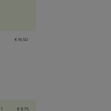
€
16,50
IT
€
8,75