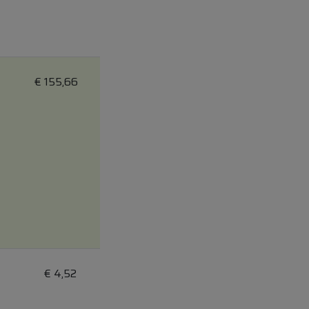
€
155,66
€
4,52