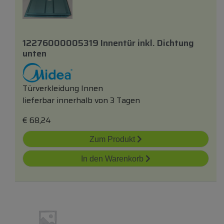
12276000005319 Innentür
inkl.
Dichtung
unten
Türverkleidung Innen
lieferbar innerhalb von 3 Tagen
€
68,24
Zum Produkt
In den Warenkorb