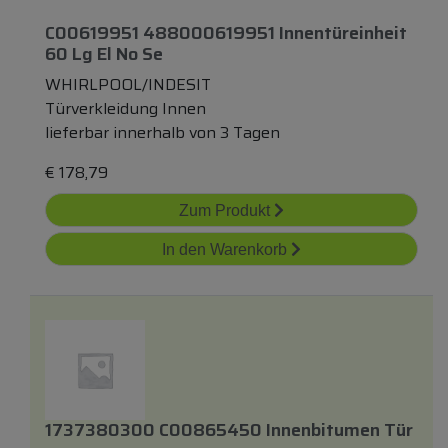
C00619951 488000619951 Innentüreinheit
60 Lg El No Se
WHIRLPOOL/INDESIT
Türverkleidung Innen
lieferbar innerhalb von 3 Tagen
€
178,79
Zum Produkt
In den Warenkorb
1737380300 C00865450 Innenbitumen Tür