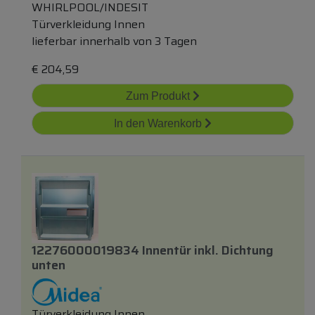
WHIRLPOOL/INDESIT
Türverkleidung Innen
lieferbar innerhalb von 3 Tagen
€
204,59
Zum Produkt
In den Warenkorb
12276000019834 Innentür
inkl.
Dichtung
unten
Türverkleidung Innen