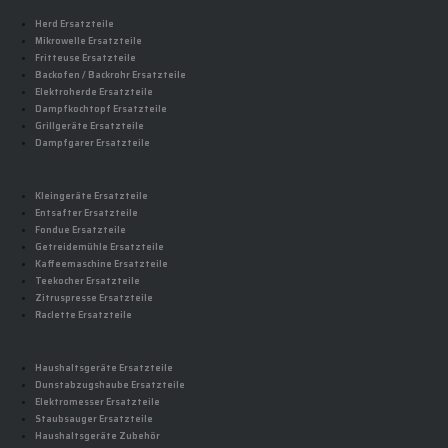
Herd Ersatzteile
Mikrowelle Ersatzteile
Fritteuse Ersatzteile
Backofen / Backrohr Ersatzteile
Elektroherde Ersatzteile
Dampfkochtopf Ersatzteile
Grillgeräte Ersatzteile
Dampfgarer Ersatzteile
Kleingeräte Ersatzteile
Entsafter Ersatzteile
Fondue Ersatzteile
Getreidemühle Ersatzteile
Kaffeemaschine Ersatzteile
Teekocher Ersatzteile
Zitruspresse Ersatzteile
Raclette Ersatzteile
Haushaltsgeräte Ersatzteile
Dunstabzugshaube Ersatzteile
Elektromesser Ersatzteile
Staubsauger Ersatzteile
Haushaltsgeräte Zubehör