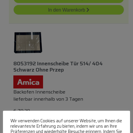
In den Warenkorb
8053192 Innenscheibe Tür 514/ 404
Schwarz Ohne Przep
Backofen Innenscheibe
lieferbar innerhalb von 3 Tagen
€
70,28
Wir verwenden Cookies auf unserer Website, um Ihnen die
Zum Produkt
relevanteste Erfahrung zu bieten, indem wir uns an Ihre
Präferenzen und wiederholte Besuche erinnern. Indem Sie