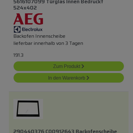
5616107099 Türglas Innen Bedruckt
524x402
Backofen Innenscheibe
lieferbar innerhalb von 3 Tagen
191.3
Zum Produkt
In den Warenkorb
290440376 C00912643 Backofenscheibe