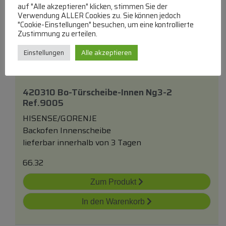
In den Warenkorb
auf "Alle akzeptieren" klicken, stimmen Sie der
Verwendung ALLER Cookies zu. Sie können jedoch
"Cookie-Einstellungen" besuchen, um eine kontrollierte
Zustimmung zu erteilen.
Einstellungen
Alle akzeptieren
420310 Bo-Türscheibe-Innen Ng3-2
Ref.9005
HISENSE/GORENJE
Backofen Innenscheibe
lieferbar innerhalb von 3 Tagen
66.32
Zum Produkt
In den Warenkorb