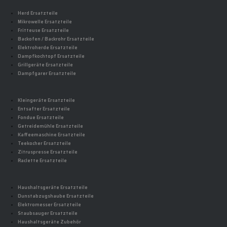
Herd Ersatzteile
Mikrowelle Ersatzteile
Fritteuse Ersatzteile
Backofen / Backrohr Ersatzteile
Elektroherde Ersatzteile
Dampfkochtopf Ersatzteile
Grillgeräte Ersatzteile
Dampfgarer Ersatzteile
Kleingeräte Ersatzteile
Entsafter Ersatzteile
Fondue Ersatzteile
Getreidemühle Ersatzteile
Kaffeemaschine Ersatzteile
Teekocher Ersatzteile
Zitruspresse Ersatzteile
Raclette Ersatzteile
Haushaltsgeräte Ersatzteile
Dunstabzugshaube Ersatzteile
Elektromesser Ersatzteile
Staubsauger Ersatzteile
Haushaltsgeräte Zubehör