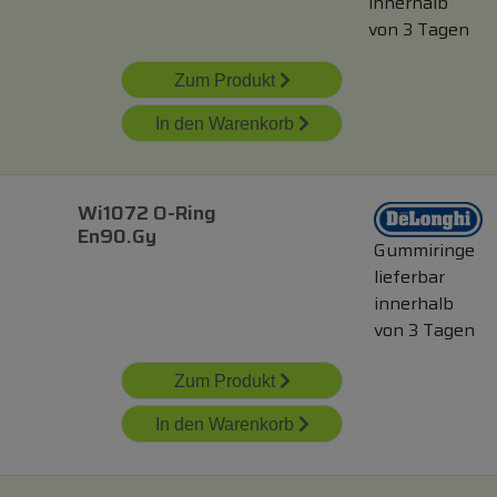
innerhalb
von 3 Tagen
Zum Produkt
In den Warenkorb
Wi1072 O-Ring
En90.gy
Gummiringe
lieferbar
innerhalb
von 3 Tagen
Zum Produkt
In den Warenkorb