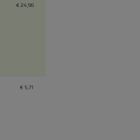
€
24,96
€
5,71