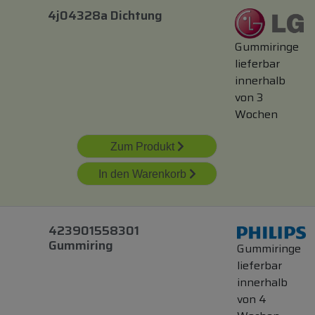
4j04328a Dichtung
Gummiringe
lieferbar
innerhalb
von 3
Wochen
Zum Produkt
In den Warenkorb
423901558301
Gummiring
Gummiringe
lieferbar
innerhalb
von 4