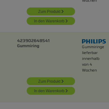
Wochen
Zum Produkt
In den Warenkorb
423902648541
Gummiring
Gummiringe
lieferbar
innerhalb
von 4
Wochen
Zum Produkt
In den Warenkorb