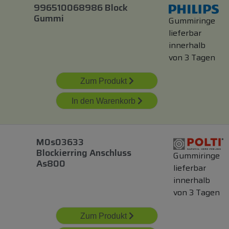
996510068986 Block
Gummi
Gummiringe
lieferbar
innerhalb
von 3 Tagen
Zum Produkt
In den Warenkorb
M0s03633
Blockierring Anschluss
Gummiringe
As800
lieferbar
innerhalb
von 3 Tagen
Zum Produkt