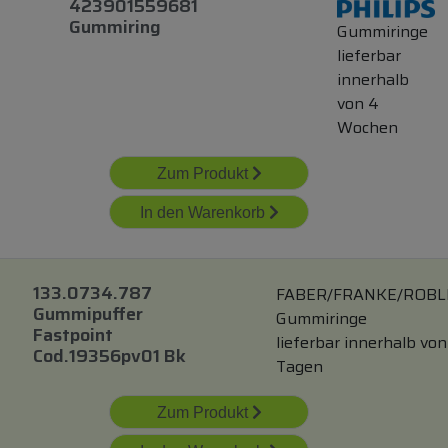
423901559681
Gummiring
Gummiringe
lieferbar
innerhalb
von 4
Wochen
Zum Produkt
In den Warenkorb
133.0734.787
FABER/FRANKE/ROBL
Gummipuffer
Gummiringe
Fastpoint
lieferbar innerhalb von
Cod.19356pv01 Bk
Tagen
Zum Produkt