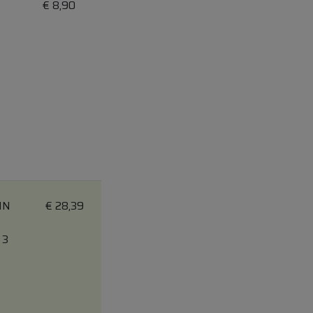
€
8,90
IN
€
28,39
 3