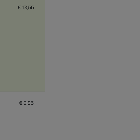
€
13,66
€
8,56