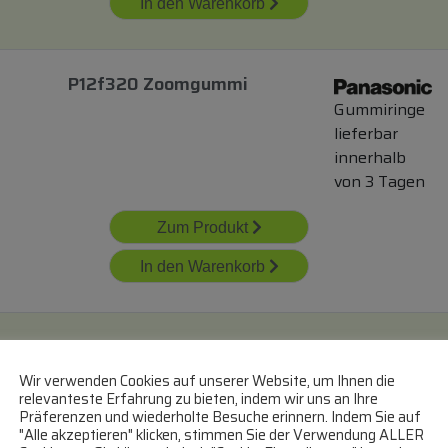
In den Warenkorb
P12f320 Zoomgummi
Gummiringe
lieferbar
innerhalb
von 3 Tagen
Zum Produkt
In den Warenkorb
9182001186
BEKO/GRUNDIG/ARCE
C00926788
Gummiringe
Wir verwenden Cookies auf unserer Website, um Ihnen die
Rutschfester
lieferbar innerhalb von
relevanteste Erfahrung zu bieten, indem wir uns an Ihre
Gummiring
Präferenzen und wiederholte Besuche erinnern. Indem Sie auf
Tagen
"Alle akzeptieren" klicken, stimmen Sie der Verwendung ALLER