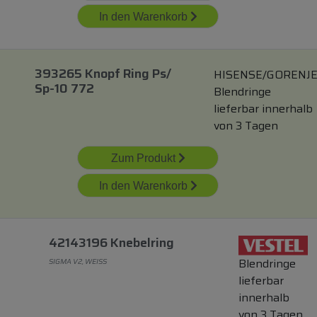
In den Warenkorb
393265 Knopf Ring Ps/
HISENSE/GORENJ
Sp-10 772
Blendringe
lieferbar innerhalb
von 3 Tagen
Zum Produkt
In den Warenkorb
42143196 Knebelring
Blendringe
SIGMA V2, WEISS
lieferbar
innerhalb
von 3 Tagen