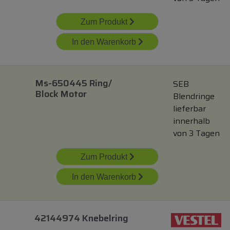
Zum Produkt
In den Warenkorb
Ms-650445 Ring/
SEB
Block Motor
Blendringe
lieferbar
innerhalb
von 3 Tagen
Zum Produkt
In den Warenkorb
42144974 Knebelring