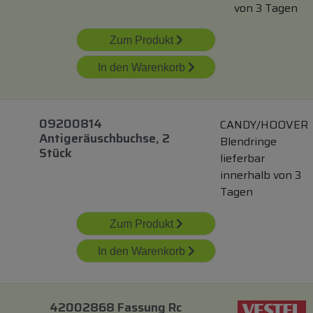
von 3 Tagen
Zum Produkt
In den Warenkorb
09200814
CANDY/HOOVER
Antigeräuschbuchse, 2
Blendringe
Stück
lieferbar
innerhalb von 3
Tagen
Zum Produkt
In den Warenkorb
42002868 Fassung Rc