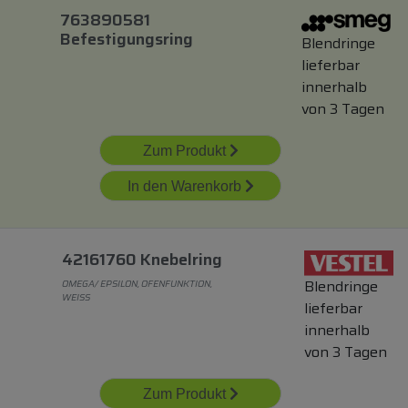
763890581
Befestigungsring
Blendringe
lieferbar
innerhalb
von 3 Tagen
Zum Produkt
In den Warenkorb
42161760 Knebelring
Blendringe
OMEGA/ EPSILON, OFENFUNKTION,
WEISS
lieferbar
innerhalb
von 3 Tagen
Zum Produkt