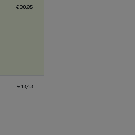
€
30,85
€
13,43