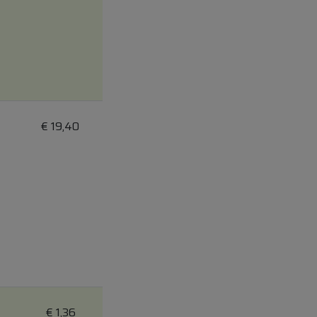
€
19,40
€
1,36