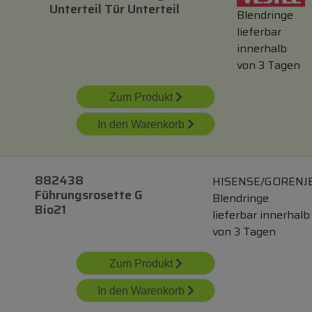
Unterteil Tür Unterteil
Blendringe
lieferbar
innerhalb
von 3 Tagen
Zum Produkt
In den Warenkorb
882438
HISENSE/GORENJ
Führungsrosette G
Blendringe
Bio21
lieferbar innerhalb
von 3 Tagen
Zum Produkt
In den Warenkorb