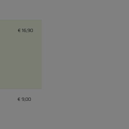
E
€
16,90
€
9,00