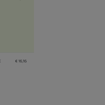
E
€
16,16