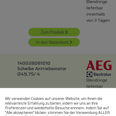
Blendringe
lieferbar
innerhalb
von 3 Tagen
Zum Produkt
In den Warenkorb
140028081010
Scheibe Antriebsmotor
Ø49.75/ 4
Blendringe
lieferbar
innerhalb
Wir verwenden Cookies auf unserer Website, um Ihnen die
von 3 Tagen
relevanteste Erfahrung zu bieten, indem wir uns an Ihre
Präferenzen und wiederholte Besuche erinnern. Indem Sie auf
Zum Produkt
"Alle akzeptieren" klicken, stimmen Sie der Verwendung ALLER