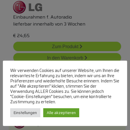
Einbaurahmen f. Autoradio
lieferbar innerhalb von 3 Wochen
€
24,65
Zum Produkt
In den Warenkorb
Wir verwenden Cookies auf unserer Website, um Ihnen die
relevanteste Erfahrung zu bieten, indem wir uns an Ihre
Präferenzen und wiederholte Besuche erinnern. Indem Sie
auf "Alle akzeptieren" klicken, stimmen Sie der
Verwendung ALLER Cookies zu. Sie können jedoch
"Cookie-Einstellungen" besuchen, um eine kontrollierte
Zustimmung zu erteilen.
Agl73953701 Panel
Einstellungen
Alle akzeptieren