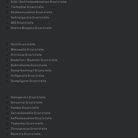
Kühl-/Gefrierkombination Ersatzteile
Tiefkühler Ersatzteile
Küchenmaschine Ersatzteile
Gefriergeräte Ersatzteile
AEG Ersatzteile
Elektra Bregenz Ersatzteile
Herd Ersatzteile
Mikrowelle Ersatzteile
Fritteuse Ersatzteile
Backofen / Backrohr Ersatzteile
Elektroherde Ersatzteile
Dampfkochtopf Ersatzteile
Grillgeräte Ersatzteile
Dampfgarer Ersatzteile
Kleingeräte Ersatzteile
Entsafter Ersatzteile
Fondue Ersatzteile
Getreidemühle Ersatzteile
Kaffeemaschine Ersatzteile
Teekocher Ersatzteile
Zitruspresse Ersatzteile
Raclette Ersatzteile