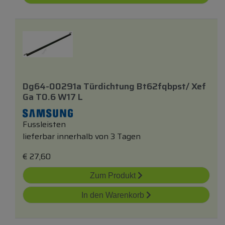
Dg64-00291a Türdichtung Bt62fqbpst/ Xef
Ga T0.6 W17 L
Fussleisten
lieferbar innerhalb von 3 Tagen
€
27,60
Zum Produkt
In den Warenkorb