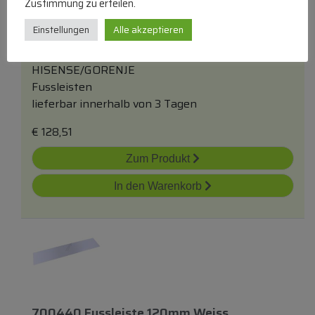
Zustimmung zu erteilen.
Einstellungen
Alle akzeptieren
780156 Sockelblende Hoch
HISENSE/GORENJE
Fussleisten
lieferbar innerhalb von 3 Tagen
€
128,51
Zum Produkt
In den Warenkorb
700440 Fussleiste 120mm Weiss