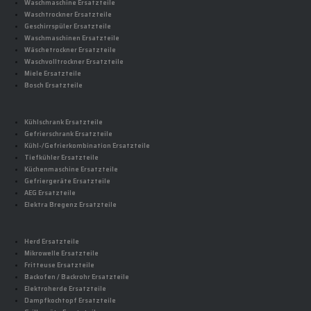
Waschmaschine Ersatzteile
Waschtrockner Ersatzteile
Geschirrspüler Ersatzteile
Waschmaschinen Ersatzteile
Wäschetrockner Ersatzteile
Waschvolltrockner Ersatzteile
Miele Ersatzteile
Bosch Ersatzteile
Kühlschrank Ersatzteile
Gefrierschrank Ersatzteile
Kühl-/Gefrierkombination Ersatzteile
Tiefkühler Ersatzteile
Küchenmaschine Ersatzteile
Gefriergeräte Ersatzteile
AEG Ersatzteile
Elektra Bregenz Ersatzteile
Herd Ersatzteile
Mikrowelle Ersatzteile
Fritteuse Ersatzteile
Backofen / Backrohr Ersatzteile
Elektroherde Ersatzteile
Dampfkochtopf Ersatzteile