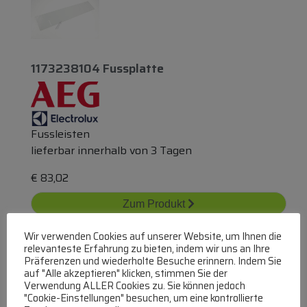
1173238104 Fussplatte
Fussleisten
lieferbar innerhalb von 3 Tagen
€
83,02
Zum Produkt
In den Warenkorb
Wir verwenden Cookies auf unserer Website, um Ihnen die
relevanteste Erfahrung zu bieten, indem wir uns an Ihre
Präferenzen und wiederholte Besuche erinnern. Indem Sie
auf "Alle akzeptieren" klicken, stimmen Sie der
Verwendung ALLER Cookies zu. Sie können jedoch
"Cookie-Einstellungen" besuchen, um eine kontrollierte