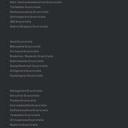
Kühl-/Gefrierkombination Ersatzteile
Tiefkühler Ersatzteile
Küchenmaschine Ersatzteile
Gefriergeräte Ersatzteile
AEG Ersatzteile
Elektra Bregenz Ersatzteile
Herd Ersatzteile
Mikrowelle Ersatzteile
Fritteuse Ersatzteile
Backofen / Backrohr Ersatzteile
Elektroherde Ersatzteile
Dampfkochtopf Ersatzteile
Grillgeräte Ersatzteile
Dampfgarer Ersatzteile
Kleingeräte Ersatzteile
Entsafter Ersatzteile
Fondue Ersatzteile
Getreidemühle Ersatzteile
Kaffeemaschine Ersatzteile
Teekocher Ersatzteile
Zitruspresse Ersatzteile
Raclette Ersatzteile