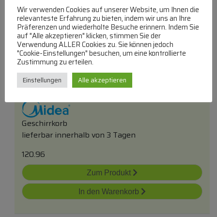
Wir verwenden Cookies auf unserer Website, um Ihnen die
relevanteste Erfahrung zu bieten, indem wir uns an Ihre
Präferenzen und wiederholte Besuche erinnern. Indem Sie
auf "Alle akzeptieren" klicken, stimmen Sie der
Verwendung ALLER Cookies zu. Sie können jedoch
"Cookie-Einstellungen" besuchen, um eine kontrollierte
Zustimmung zu erteilen.
12976000000724 Geschirrkorb Oben Inkl.
Einstellungen
Alle akzeptieren
Sprüharm
Geschirrkorb
lieferbar innerhalb von 3 Tagen
120.96
Zum Produkt
In den Warenkorb