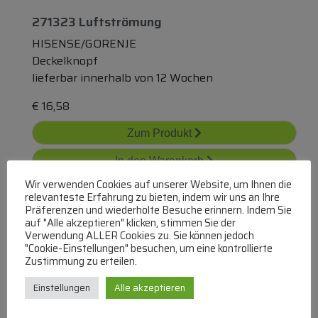
271323 Luftströmung
HISENSE/GORENJE
Deckelknopf
lieferbar innerhalb von 12 Wochen
€
16,58
Zum Produkt
In den Warenkorb
Wir verwenden Cookies auf unserer Website, um Ihnen die
relevanteste Erfahrung zu bieten, indem wir uns an Ihre
Präferenzen und wiederholte Besuche erinnern. Indem Sie
auf "Alle akzeptieren" klicken, stimmen Sie der
Verwendung ALLER Cookies zu. Sie können jedoch
"Cookie-Einstellungen" besuchen, um eine kontrollierte
Zustimmung zu erteilen.
271322 Luftströmung
Einstellungen
Alle akzeptieren
HISENSE/GORENJE