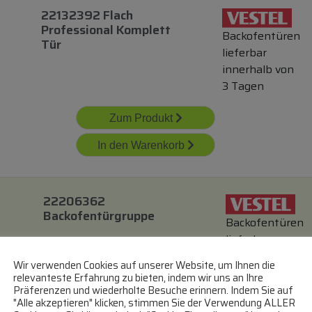
22132392 Flach
Professional Komplett
Backofentüren
Tür
lieferbar
innerhalb von
3 Tagen
Zum Produkt
In den Warenkorb
22206362
Backofentürgruppe
Backofentüren
lieferbar
innerhalb von
Wir verwenden Cookies auf unserer Website, um Ihnen die
3 Tagen
relevanteste Erfahrung zu bieten, indem wir uns an Ihre
Präferenzen und wiederholte Besuche erinnern. Indem Sie auf
"Alle akzeptieren" klicken, stimmen Sie der Verwendung ALLER
Zum Produkt