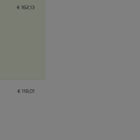
€
162,13
€
118,01