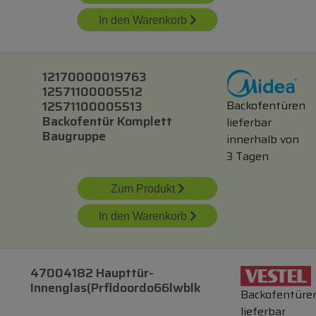
In den Warenkorb
12170000019763
12571100005512
Backofentüren
12571100005513
Backofentür Komplett
lieferbar
Baugruppe
innerhalb von
3 Tagen
Zum Produkt
In den Warenkorb
47004182 Haupttür-
Innenglas(prfldoordo66lwblk
Backofentüre
lieferbar