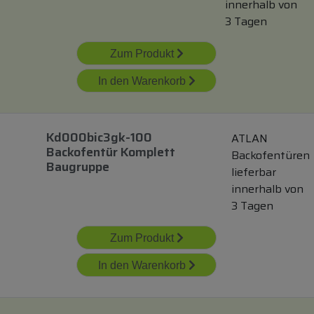
innerhalb von
3 Tagen
Zum Produkt
In den Warenkorb
Kd000bic3gk-100
ATLAN
Backofentür Komplett
Backofentüren
Baugruppe
lieferbar
innerhalb von
3 Tagen
Zum Produkt
In den Warenkorb