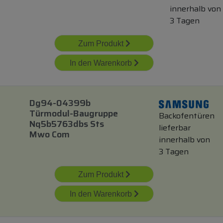
innerhalb von
3 Tagen
Zum Produkt
In den Warenkorb
Dg94-04399b
Türmodul-Baugruppe
Backofentüren
Nq5b5763dbs Sts
lieferbar
Mwo Com
innerhalb von
3 Tagen
Zum Produkt
In den Warenkorb