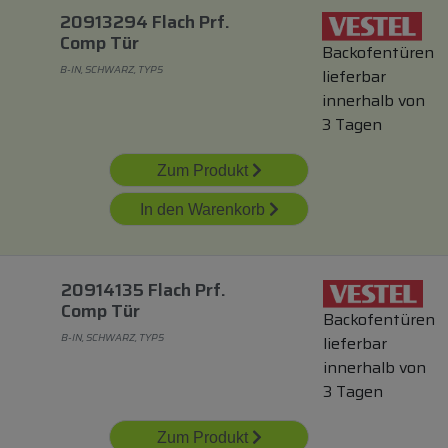
20913294 Flach Prf.
Comp Tür
Backofentüren
B-IN, SCHWARZ, TYP5
lieferbar
innerhalb von
3 Tagen
Zum Produkt
In den Warenkorb
20914135 Flach Prf.
Comp Tür
Backofentüren
B-IN, SCHWARZ, TYP5
lieferbar
innerhalb von
3 Tagen
Zum Produkt