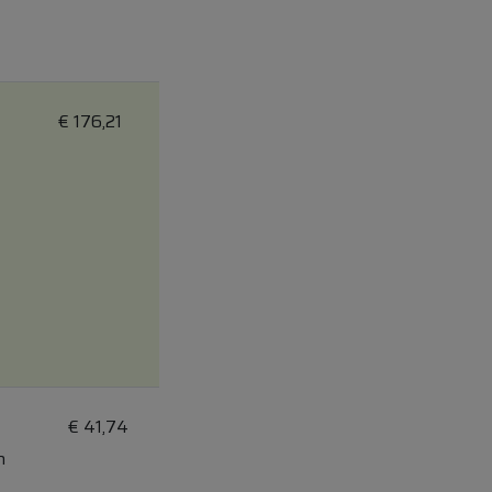
€
176,21
€
41,74
n