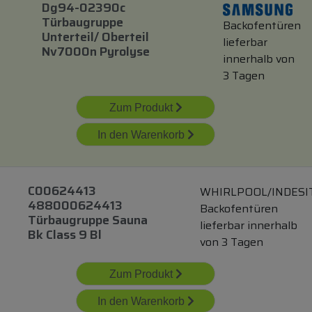
Dg94-02390c
Türbaugruppe
Backofentüren
Unterteil/ Oberteil
lieferbar
Nv7000n Pyrolyse
innerhalb von
3 Tagen
Zum Produkt
In den Warenkorb
C00624413
WHIRLPOOL/INDESI
488000624413
Backofentüren
Türbaugruppe Sauna
lieferbar innerhalb
Bk Class 9 Bl
von 3 Tagen
Zum Produkt
In den Warenkorb