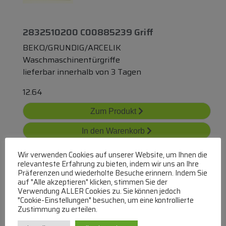
2832510200 C00885239 Griff
BEKO/GRUNDIG/ARCELIK
Waschmaschinentürgriffe
lieferbar innerhalb von 3 Tagen
12.64
Zum Produkt
In den Warenkorb
Wir verwenden Cookies auf unserer Website, um Ihnen die
relevanteste Erfahrung zu bieten, indem wir uns an Ihre
Präferenzen und wiederholte Besuche erinnern. Indem Sie
auf "Alle akzeptieren" klicken, stimmen Sie der
Verwendung ALLER Cookies zu. Sie können jedoch
"Cookie-Einstellungen" besuchen, um eine kontrollierte
Zustimmung zu erteilen.
4055087003 Handgriff-Set Bullauge