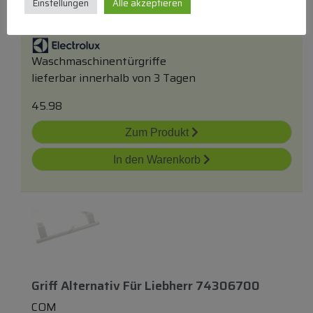
Einstellungen
Alle akzeptieren
Waschmaschinentürgriffe
lieferbar innerhalb von 3 Tagen
45.98
Zum Produkt
In den Warenkorb
Griff Alternativ Für Liebherr 74306700
COM