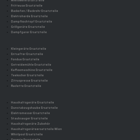
Mikrowelle Ersatzteile
Fritteuse Ersatzteile
Backofen / Backrohr Ersatzteile
Elektroherde Ersatzteile
Dampfkochtopf Ersatzteile
Grillgeräte Ersatzteile
Dampfgarer Ersatzteile
Kleingeräte Ersatzteile
Entsafter Ersatzteile
Fondue Ersatzteile
Getreidemühle Ersatzteile
Kaffeemaschine Ersatzteile
Teekocher Ersatzteile
Zitruspresse Ersatzteile
Raclette Ersatzteile
Haushaltsgeräte Ersatzteile
Dunstabzugshaube Ersatzteile
Elektromesser Ersatzteile
Staubsauger Ersatzteile
Haushaltsgeräte Zubehör
Haushaltsgeräteersatzteile Wien
Whirlpool Ersatzteile
Gorenje Ersatzteile