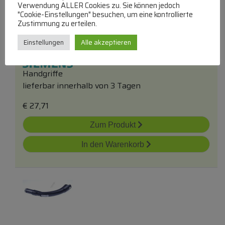
Verwendung ALLER Cookies zu. Sie können jedoch
"Cookie-Einstellungen" besuchen, um eine kontrollierte
Zustimmung zu erteilen.
00576794 Griff
Einstellungen
Alle akzeptieren
Handgriffe
lieferbar innerhalb von 3 Tagen
€
27,71
Zum Produkt
In den Warenkorb