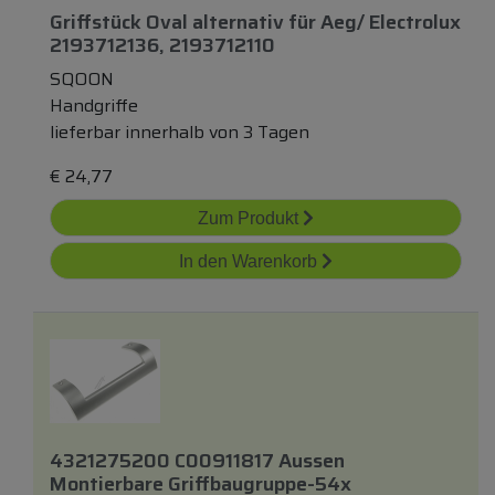
Griffstück Oval
alternativ
für
Aeg/ Electrolux
2193712136, 2193712110
SQOON
Handgriffe
lieferbar innerhalb von 3 Tagen
€
24,77
Zum Produkt
In den Warenkorb
4321275200 C00911817 Aussen
Montierbare Griffbaugruppe-54x