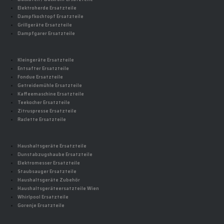
Elektroherde Ersatzteile
Dampfkochtopf Ersatzteile
Grillgeräte Ersatzteile
Dampfgarer Ersatzteile
Kleingeräte Ersatzteile
Entsafter Ersatzteile
Fondue Ersatzteile
Getreidemühle Ersatzteile
Kaffeemaschine Ersatzteile
Teekocher Ersatzteile
Zitruspresse Ersatzteile
Raclette Ersatzteile
Haushaltsgeräte Ersatzteile
Dunstabzugshaube Ersatzteile
Elektromesser Ersatzteile
Staubsauger Ersatzteile
Haushaltsgeräte Zubehör
Haushaltsgeräteersatzteile Wien
Whirlpool Ersatzteile
Gorenje Ersatzteile