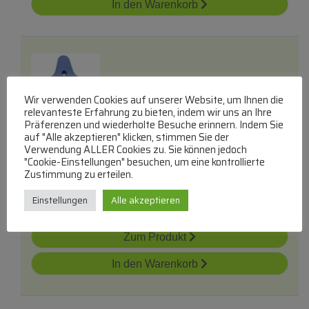
In den Warenkorb
Wir verwenden Cookies auf unserer Website, um Ihnen die
relevanteste Erfahrung zu bieten, indem wir uns an Ihre
Präferenzen und wiederholte Besuche erinnern. Indem Sie
Rs-Dw0260 Griff Hinten
auf "Alle akzeptieren" klicken, stimmen Sie der
Verwendung ALLER Cookies zu. Sie können jedoch
SEB
"Cookie-Einstellungen" besuchen, um eine kontrollierte
Bedienungsgriffe
Zustimmung zu erteilen.
lieferbar innerhalb von 3 Wochen
Einstellungen
Alle akzeptieren
€
14,14
Zum Produkt
In den Warenkorb