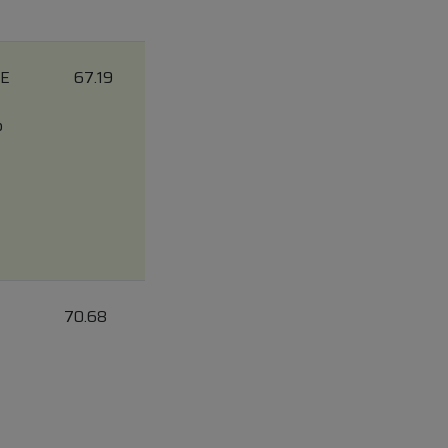
JE
67.19
b
70.68