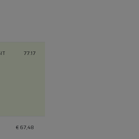
IT
77.17
€
67,48