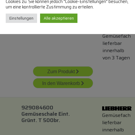
Cookies zu. Sie können jedoch "Cookie-Einstellungen" besuchen,
um eine kontrollierte Zustimmung zu erteilen.
140173357017
Einstellungen
Alle akzeptieren
Gemüseschale
Komplett 7902 45
Gemüsefach
lieferbar
innerhalb
von 3 Tagen
Zum Produkt
In den Warenkorb
929084600
Gemüseschale Eint.
Gemüsefach
Grünt. T 500br.
lieferbar
innerhalb