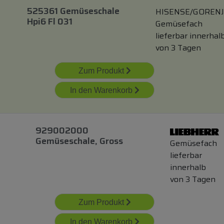
525361 Gemüseschale
HISENSE/GOREN
Hpi6 Fl 031
Gemüsefach
lieferbar innerhal
von 3 Tagen
Zum Produkt
In den Warenkorb
929002000
Gemüseschale, Gross
Gemüsefach
lieferbar
innerhalb
von 3 Tagen
Zum Produkt
In den Warenkorb