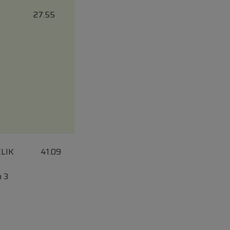
27.55
LIK
41.09
n 3