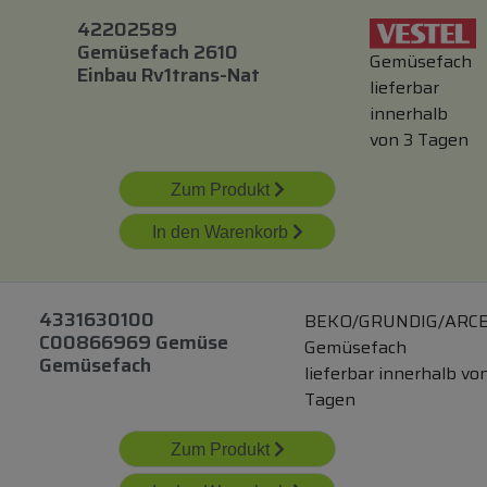
42202589
Gemüsefach 2610
Gemüsefach
Einbau Rv1trans-Nat
lieferbar
innerhalb
von 3 Tagen
Zum Produkt
In den Warenkorb
4331630100
BEKO/GRUNDIG/ARCE
C00866969 Gemüse
Gemüsefach
Gemüsefach
lieferbar innerhalb vo
Tagen
Zum Produkt