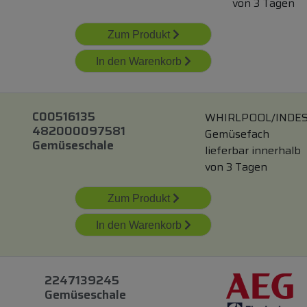
von 3 Tagen
Zum Produkt
In den Warenkorb
C00516135
WHIRLPOOL/INDES
482000097581
Gemüsefach
Gemüseschale
lieferbar innerhalb
von 3 Tagen
Zum Produkt
In den Warenkorb
2247139245
Gemüseschale