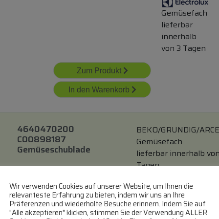
Gemüsefach
lieferbar
innerhalb
von 3 Tagen
Zum Produkt
In den Warenkorb
4640470200
BEKO/GRUNDIG/ARCE
C00898187
Gemüsefach
Gemüseschublade
lieferbar innerhalb von
Tagen
Wir verwenden Cookies auf unserer Website, um Ihnen die
Zum Produkt
relevanteste Erfahrung zu bieten, indem wir uns an Ihre
Präferenzen und wiederholte Besuche erinnern. Indem Sie auf
In den Warenkorb
"Alle akzeptieren" klicken, stimmen Sie der Verwendung ALLER