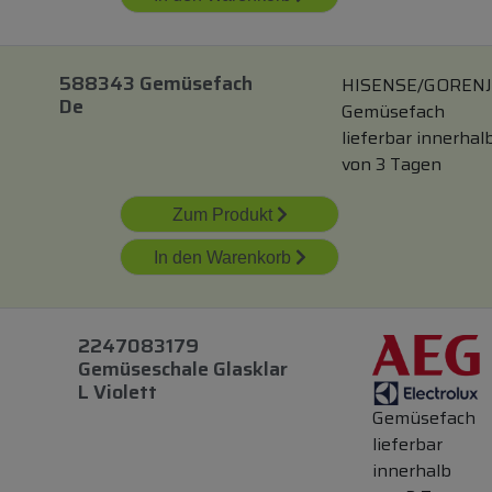
588343 Gemüsefach
HISENSE/GOREN
De
Gemüsefach
lieferbar innerhal
von 3 Tagen
Zum Produkt
In den Warenkorb
2247083179
Gemüseschale Glasklar
L Violett
Gemüsefach
lieferbar
innerhalb