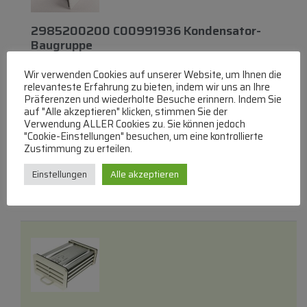
2985200200 C00991936 Kondensator-
Baugruppe
NEUER RAHMEN
Wir verwenden Cookies auf unserer Website, um Ihnen die
BEKO/GRUNDIG/ARCELIK
relevanteste Erfahrung zu bieten, indem wir uns an Ihre
Kondensersets
Präferenzen und wiederholte Besuche erinnern. Indem Sie
lieferbar innerhalb von 3 Tagen
auf "Alle akzeptieren" klicken, stimmen Sie der
Verwendung ALLER Cookies zu. Sie können jedoch
€
166,04
"Cookie-Einstellungen" besuchen, um eine kontrollierte
Zustimmung zu erteilen.
Zum Produkt
Einstellungen
Alle akzeptieren
In den Warenkorb