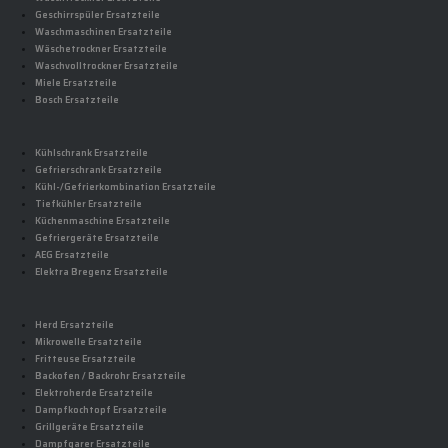
Geschirrspüler Ersatzteile
Waschmaschinen Ersatzteile
Wäschetrockner Ersatzteile
Waschvolltrockner Ersatzteile
Miele Ersatzteile
Bosch Ersatzteile
Kühlschrank Ersatzteile
Gefrierschrank Ersatzteile
Kühl-/Gefrierkombination Ersatzteile
Tiefkühler Ersatzteile
Küchenmaschine Ersatzteile
Gefriergeräte Ersatzteile
AEG Ersatzteile
Elektra Bregenz Ersatzteile
Herd Ersatzteile
Mikrowelle Ersatzteile
Fritteuse Ersatzteile
Backofen / Backrohr Ersatzteile
Elektroherde Ersatzteile
Dampfkochtopf Ersatzteile
Grillgeräte Ersatzteile
Dampfgarer Ersatzteile