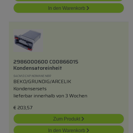
In den Warenkorb
2986000600 C00866015
Kondensatoreinheit
54CM D.CAP NOMANE NBR
BEKO/GRUNDIG/ARCELIK
Kondensersets
lieferbar innerhalb von 3 Wochen
€
203,57
Zum Produkt
In den Warenkorb