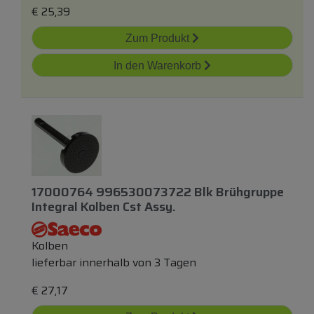
€
25,39
Zum Produkt
In den Warenkorb
17000764 996530073722 Blk Brühgruppe
Integral Kolben Cst Assy.
Kolben
lieferbar innerhalb von 3 Tagen
€
27,17