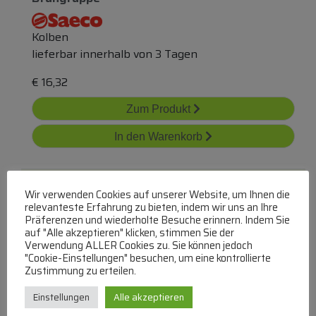
Kolben
lieferbar innerhalb von 3 Tagen
€
16,32
Zum Produkt
In den Warenkorb
Wir verwenden Cookies auf unserer Website, um Ihnen die
relevanteste Erfahrung zu bieten, indem wir uns an Ihre
Präferenzen und wiederholte Besuche erinnern. Indem Sie
auf "Alle akzeptieren" klicken, stimmen Sie der
Verwendung ALLER Cookies zu. Sie können jedoch
"Cookie-Einstellungen" besuchen, um eine kontrollierte
Ms-5a10373 Kolben
Zustimmung zu erteilen.
SEB
Einstellungen
Alle akzeptieren
Kolben