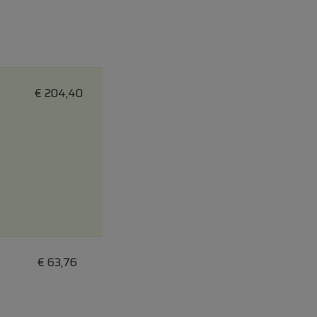
€
204,40
€
63,76