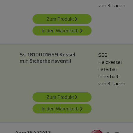
von 3 Tagen
Zum Produkt
In den Warenkorb
Ss-1810001659 Kessel
SEB
mit
Sicherheitsventil
Heizkessel
lieferbar
innerhalb
von 3 Tagen
Zum Produkt
In den Warenkorb
Agm75471412