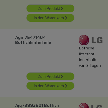
Zum Produkt
In den Warenkorb
Agm75471404
Bottichhinterteile
Bottiche
lieferbar
innerhalb
von 3 Tagen
Zum Produkt
In den Warenkorb
Ajq73993801 Bottich