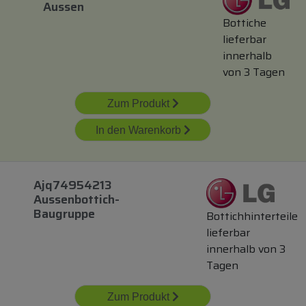
Aussen
Bottiche
lieferbar
innerhalb
von 3 Tagen
Zum Produkt
In den Warenkorb
Ajq74954213
Aussenbottich-
Baugruppe
Bottichhinterteile
lieferbar
innerhalb von 3
Tagen
Zum Produkt