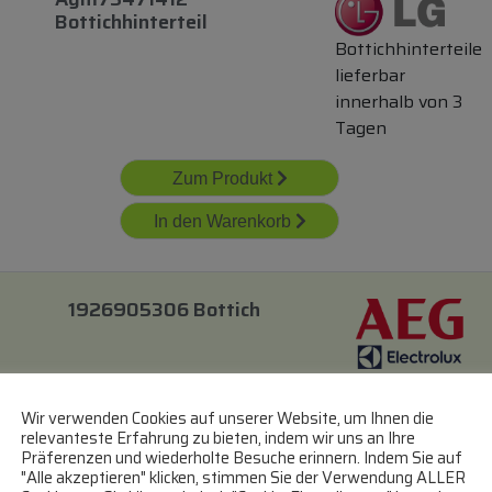
Bottichhinterteil
Bottichhinterteile
lieferbar
innerhalb von 3
Tagen
Zum Produkt
In den Warenkorb
1926905306 Bottich
Bottiche
lieferbar
Wir verwenden Cookies auf unserer Website, um Ihnen die
innerhalb
relevanteste Erfahrung zu bieten, indem wir uns an Ihre
Präferenzen und wiederholte Besuche erinnern. Indem Sie auf
von 3 Tagen
"Alle akzeptieren" klicken, stimmen Sie der Verwendung ALLER