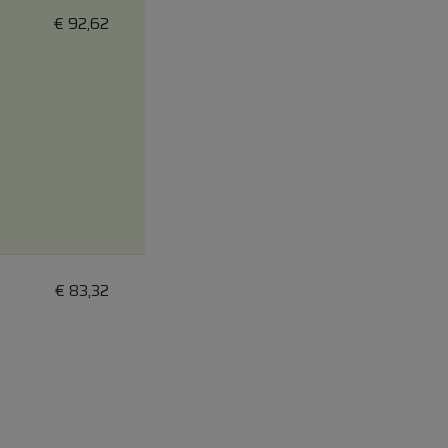
€
92,62
€
83,32