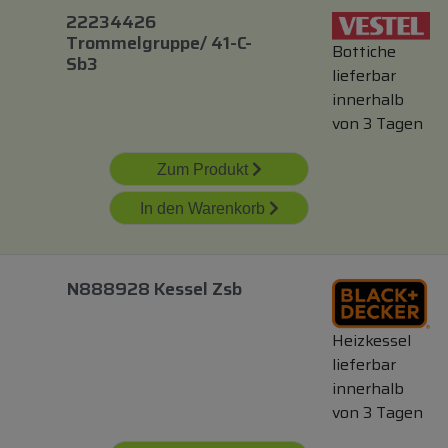
22234426
Trommelgruppe/ 41-C-
Bottiche
Sb3
lieferbar
innerhalb
von 3 Tagen
Zum Produkt
In den Warenkorb
N888928 Kessel Zsb
Heizkessel
lieferbar
innerhalb
von 3 Tagen