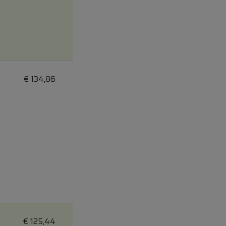
€
134,86
€
125,44