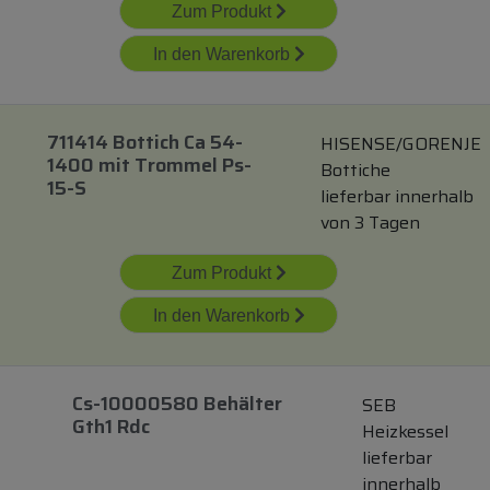
Zum Produkt
In den Warenkorb
711414 Bottich Ca 54-
HISENSE/GORENJE
1400
mit
Trommel Ps-
Bottiche
15-S
lieferbar innerhalb
von 3 Tagen
Zum Produkt
In den Warenkorb
Cs-10000580 Behälter
SEB
Gth1 Rdc
Heizkessel
lieferbar
innerhalb