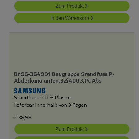
Zum Produkt
In den Warenkorb
Bn96-36499f Baugruppe Standfuss P-
Abdeckung
unten
,32j4003,pc Abs
Standfuss LCD & Plasma
lieferbar innerhalb von 3 Tagen
€
38,98
Zum Produkt