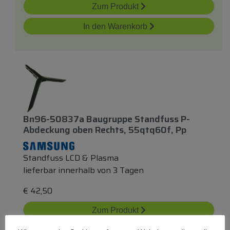
Zum Produkt
In den Warenkorb
Bn96-50837a Baugruppe Standfuss P-
Abdeckung
oben
Rechts, 55qtq60f, Pp
Standfuss LCD & Plasma
lieferbar innerhalb von 3 Tagen
€
42,50
Zum Produkt