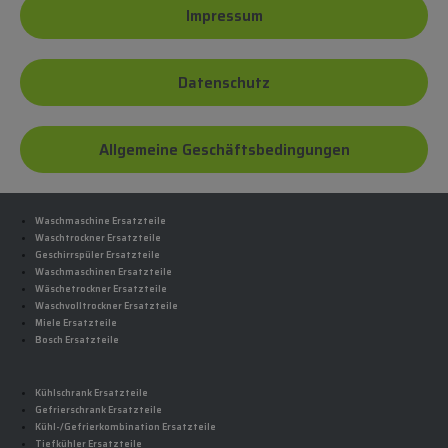
Impressum
Datenschutz
Allgemeine Geschäftsbedingungen
Waschmaschine Ersatzteile
Waschtrockner Ersatzteile
Geschirrspüler Ersatzteile
Waschmaschinen Ersatzteile
Wäschetrockner Ersatzteile
Waschvolltrockner Ersatzteile
Miele Ersatzteile
Bosch Ersatzteile
Kühlschrank Ersatzteile
Gefrierschrank Ersatzteile
Kühl-/Gefrierkombination Ersatzteile
Tiefkühler Ersatzteile