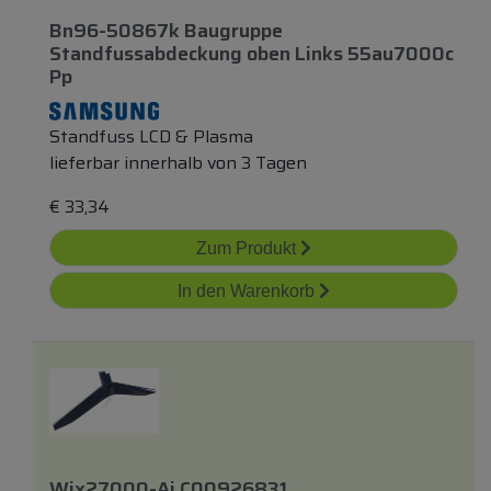
Bn96-50867k Baugruppe
Standfussabdeckung
oben
Links 55au7000c
Pp
Standfuss LCD & Plasma
lieferbar innerhalb von 3 Tagen
€
33,34
Zum Produkt
In den Warenkorb
Wjx27000-Aj C00926831