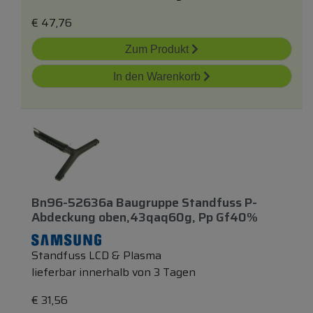
€
47,76
Zum Produkt
In den Warenkorb
Bn96-52636a Baugruppe Standfuss P-
Abdeckung
oben
,43qaq60g, Pp Gf40%
Standfuss LCD & Plasma
lieferbar innerhalb von 3 Tagen
€
31,56