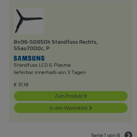
Bn96-50850h Standfuss Rechts,
55au7000c, P
Standfuss LCD & Plasma
lieferbar innerhalb von 3 Tagen
€
31,18
Zum Produkt
In den Warenkorb
Seite 1 von 8