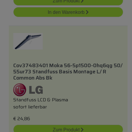
Zum Produkt
In den Warenkorb
Cov37483401 Moka 56-5p1500-0hq6qg 50/
55ur73 Standfuss Basis Montage L/ R
Common Abs Bk
Standfuss LCD & Plasma
sofort lieferbar
€
24,86
Zum Produkt