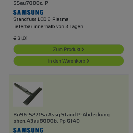
55au7000c, P
Standfuss LCD & Plasma
lieferbar innerhalb von 3 Tagen
€
31,01
Zum Produkt
In den Warenkorb
Bn96-52715a Assy Stand P-Abdeckung
oben
,43au8000b, Pp Gf40