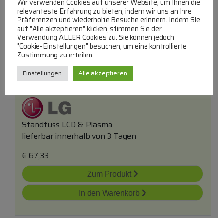
In den Warenkorb
Wir verwenden Cookies auf unserer Website, um Ihnen die
relevanteste Erfahrung zu bieten, indem wir uns an Ihre
Präferenzen und wiederholte Besuche erinnern. Indem Sie
auf "Alle akzeptieren" klicken, stimmen Sie der
Verwendung ALLER Cookies zu. Sie können jedoch
"Cookie-Einstellungen" besuchen, um eine kontrollierte
Zustimmung zu erteilen.
Einstellungen
Alle akzeptieren
Aan30131101 Standfuss
Standfuss LCD & Plasma
lieferbar innerhalb von 3 Tagen
€
67,33
Zum Produkt
In den Warenkorb