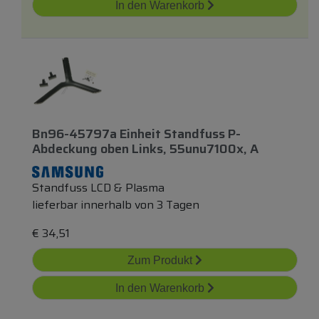
In den Warenkorb
Bn96-45797a Einheit Standfuss P-
Abdeckung
oben
Links, 55unu7100x, A
Standfuss LCD & Plasma
lieferbar innerhalb von 3 Tagen
€
34,51
Zum Produkt
In den Warenkorb