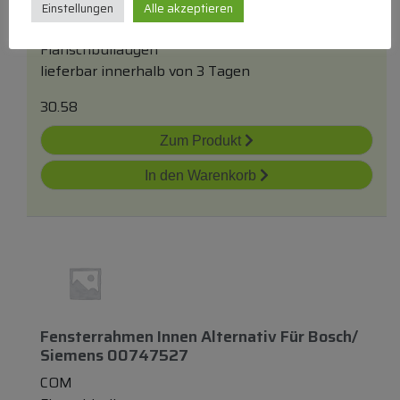
Einstellungen
Alle akzeptieren
Flanschbullaugen
lieferbar innerhalb von 3 Tagen
30.58
Zum Produkt
In den Warenkorb
Fensterrahmen Innen Alternativ Für Bosch/
Siemens 00747527
COM