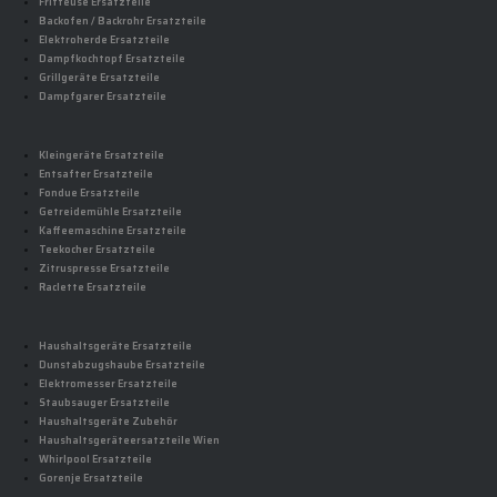
Fritteuse Ersatzteile
Backofen / Backrohr Ersatzteile
Elektroherde Ersatzteile
Dampfkochtopf Ersatzteile
Grillgeräte Ersatzteile
Dampfgarer Ersatzteile
Kleingeräte Ersatzteile
Entsafter Ersatzteile
Fondue Ersatzteile
Getreidemühle Ersatzteile
Kaffeemaschine Ersatzteile
Teekocher Ersatzteile
Zitruspresse Ersatzteile
Raclette Ersatzteile
Haushaltsgeräte Ersatzteile
Dunstabzugshaube Ersatzteile
Elektromesser Ersatzteile
Staubsauger Ersatzteile
Haushaltsgeräte Zubehör
Haushaltsgeräteersatzteile Wien
Whirlpool Ersatzteile
Gorenje Ersatzteile