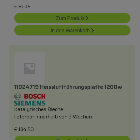
€
86,15
Zum Produkt
In den Warenkorb
11024719 Heissluftführungsplatte 1200w
Katalytisches Bleche
lieferbar innerhalb von 3 Wochen
€
134,50