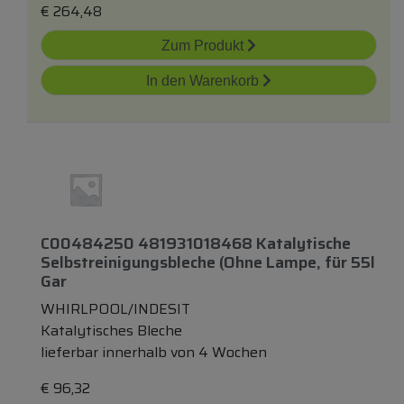
€
264,48
Zum Produkt
In den Warenkorb
C00484250 481931018468 Katalytische
Selbstreinigungsbleche (ohne Lampe,
für
55l
Gar
WHIRLPOOL/INDESIT
Katalytisches Bleche
lieferbar innerhalb von 4 Wochen
€
96,32