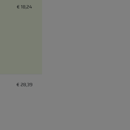
€
18,24
€
28,39