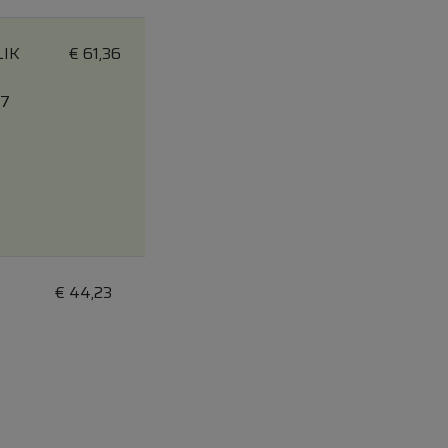
LIK
€
61,36
 7
€
44,23