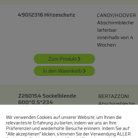
49012316 Hitzeschutz
CANDY/HOOVER
Abschirmbleche
lieferbar
innerhalb von 4
Wochen
Zum Produkt
In den Warenkorb
Z260154 Sockelblende
BERTAZZONI
600*0,5*234
Abschirmbleche
lieferbar
60
Wir verwenden Cookies auf unserer Website, um Ihnen die
innerhalb von 7
relevanteste Erfahrung zu bieten, indem wir uns an Ihre
Wochen
Präferenzen und wiederholte Besuche erinnern. Indem Sie auf
"Alle akzeptieren" klicken, stimmen Sie der Verwendung ALLER