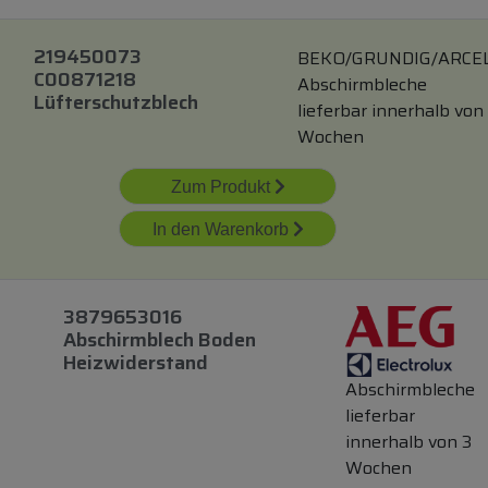
219450073
BEKO/GRUNDIG/ARCE
C00871218
Abschirmbleche
Lüfterschutzblech
lieferbar innerhalb von
Wochen
Zum Produkt
In den Warenkorb
3879653016
Abschirmblech Boden
Heizwiderstand
Abschirmbleche
lieferbar
innerhalb von 3
Wochen