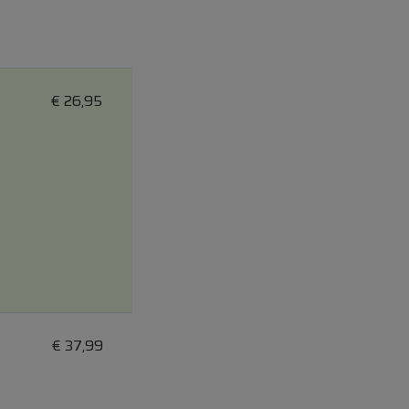
€
26,95
€
37,99