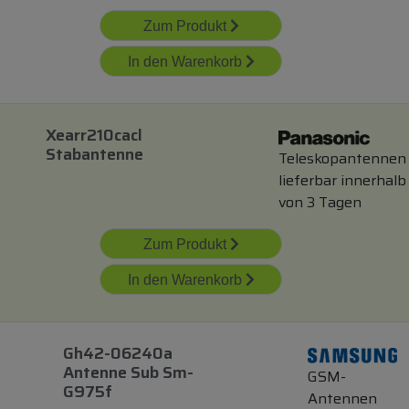
Zum Produkt
In den Warenkorb
Xearr210cacl
Stabantenne
Teleskopantennen
lieferbar innerhalb
von 3 Tagen
Zum Produkt
In den Warenkorb
Gh42-06240a
Antenne Sub Sm-
GSM-
G975f
Antennen