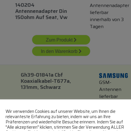
140204
Antennenadapter
Antennenadapter Din
lieferbar
150ohm Auf Seat, Vw
innerhalb von 3
Tagen
Zum Produkt
In den Warenkorb
Gh39-01841a Cbf
Koaxialkabel-T677a,
GSM-
131mm, Schwarz
Antennen
lieferbar
innerhalb
von 3 Tagen
Wir verwenden Cookies auf unserer Website, um Ihnen die
relevanteste Erfahrung zu bieten, indem wir uns an Ihre
Präferenzen und wiederholte Besuche erinnern. Indem Sie auf
Zum Produkt
"Alle akzeptieren" klicken, stimmen Sie der Verwendung ALLER