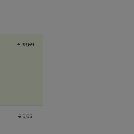
€
38,69
€
9,05