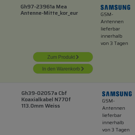
Gh97-23961a Mea
Antenne-Mitte_kor_eur
GSM-
Antennen
lieferbar
innerhalb
von 3 Tagen
Zum Produkt
In den Warenkorb
Gh39-02057a Cbf
Koaxialkabel N770f
GSM-
113.0mm Weiss
Antennen
lieferbar
innerhalb
von 3 Tagen