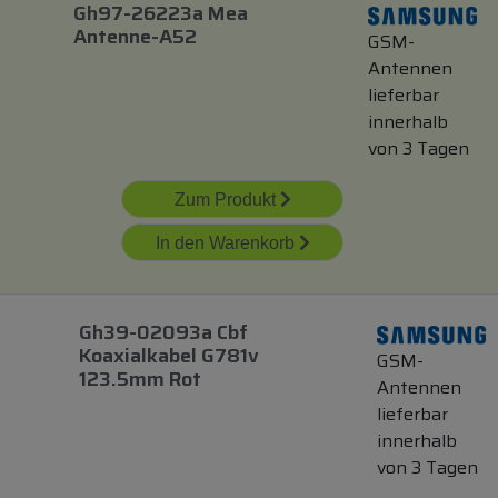
Gh97-26223a Mea
Antenne-A52
GSM-
Antennen
lieferbar
innerhalb
von 3 Tagen
Zum Produkt
In den Warenkorb
Gh39-02093a Cbf
Koaxialkabel G781v
GSM-
123.5mm Rot
Antennen
lieferbar
innerhalb
von 3 Tagen