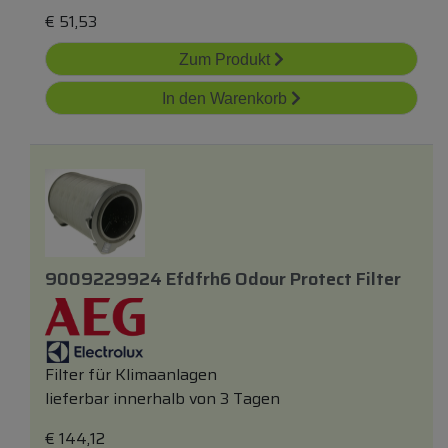
€
51,53
Zum Produkt
In den Warenkorb
9009229924 Efdfrh6 Odour Protect Filter
Filter für Klimaanlagen
lieferbar innerhalb von 3 Tagen
€
144,12