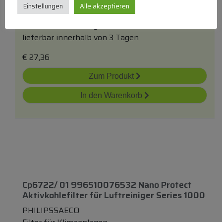
Einstellungen
Alle akzeptieren
EUROFILTER
Filter für Klimaanlagen
lieferbar innerhalb von 3 Tagen
€
27,36
Zum Produkt
In den Warenkorb
Cp6722/ 01 996510076532 Nano Protect
Aktivkohlefilter
für
Luftreiniger Series 1000
PHILIPSSAECO