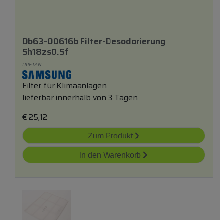
Db63-00616b Filter-Desodorierung
Sh18zs0,sf
URETAN
Filter für Klimaanlagen
lieferbar innerhalb von 3 Tagen
€
25,12
Zum Produkt
In den Warenkorb