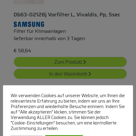
Db63-02128j Vorfilter L, Vivaldis, Pp, Ssec
Filter für Klimaanlagen
lieferbar innerhalb von 3 Tagen
€
58,64
Zum Produkt
In den Warenkorb
Wir verwenden Cookies auf unserer Website, um Ihnen die
relevanteste Erfahrung zu bieten, indem wir uns an Ihre
Präferenzen und wiederholte Besuche erinnern. Indem Sie
auf "Alle akzeptieren" klicken, stimmen Sie der
Verwendung ALLER Cookies zu. Sie können jedoch
"Cookie-Einstellungen" besuchen, um eine kontrollierte
Fek03 Universalfilter
für
Klimaanlagen
Zustimmung zu erteilen.
alternativ
für
Electrolux