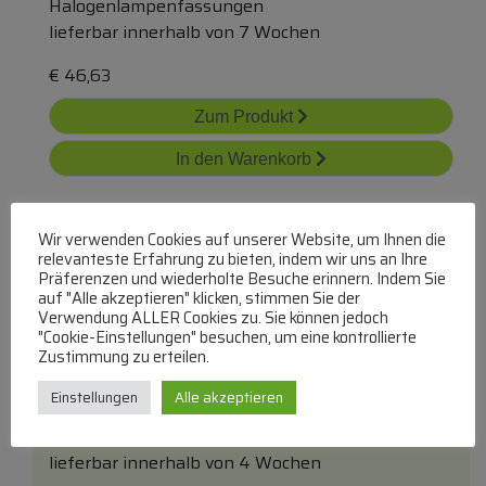
Halogenlampenfassungen
lieferbar innerhalb von 7 Wochen
€
46,63
Zum Produkt
In den Warenkorb
Wir verwenden Cookies auf unserer Website, um Ihnen die
relevanteste Erfahrung zu bieten, indem wir uns an Ihre
Präferenzen und wiederholte Besuche erinnern. Indem Sie
auf "Alle akzeptieren" klicken, stimmen Sie der
Verwendung ALLER Cookies zu. Sie können jedoch
"Cookie-Einstellungen" besuchen, um eine kontrollierte
C00321419 480122101644 Lampenhalter
Zustimmung zu erteilen.
Halogen
Einstellungen
Alle akzeptieren
WHIRLPOOL/INDESIT
Halogenlampenfassungen
lieferbar innerhalb von 4 Wochen