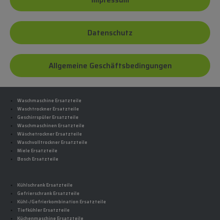
Impressum
Datenschutz
Allgemeine Geschäftsbedingungen
Waschmaschine Ersatzteile
Waschtrockner Ersatzteile
Geschirrspüler Ersatzteile
Waschmaschinen Ersatzteile
Wäschetrockner Ersatzteile
Waschvolltrockner Ersatzteile
Miele Ersatzteile
Bosch Ersatzteile
Kühlschrank Ersatzteile
Gefrierschrank Ersatzteile
Kühl-/Gefrierkombination Ersatzteile
Tiefkühler Ersatzteile
Küchenmaschine Ersatzteile