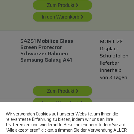
Zum Produkt
In den Warenkorb
54251 Mobilize Glass
MOBILIZE
Screen Protector
Display-
Schwarzer Rahmen
Schutzfolien
Samsung Galaxy A41
lieferbar
innerhalb
von 3 Tagen
Zum Produkt
In den Warenkorb
Wir verwenden Cookies auf unserer Website, um Ihnen die
relevanteste Erfahrung zu bieten, indem wir uns an Ihre
Präferenzen und wiederholte Besuche erinnern. Indem Sie auf
Gp-Tta166aeatw
"Alle akzeptieren" klicken, stimmen Sie der Verwendung ALLER
Samsung By Mobeen