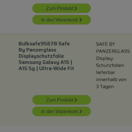
Zum Produkt
In den Warenkorb
Bulksafe95678 Safe
SAFE BY
By Panzerglass
PANZERGLASS
Displayschutzfolie
Display-
Samsung Galaxy A15 |
Schutzfolien
A15 5g | Ultra-Wide Fit
lieferbar
innerhalb von
3 Tagen
Zum Produkt
In den Warenkorb