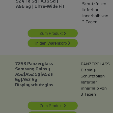
S24 Fe 5g | A36 5g |
Schutzfolien
A56 5g | Ultra-Wide Fit
lieferbar
innerhalb von
3 Tagen
Zum Produkt
In den Warenkorb
7253 Panzerglass
PANZERGLASS
Samsung Galaxy
Display-
A52|a52 5g|a52s
Schutzfolien
5g|a53 5g
lieferbar
Displayschutzglas
innerhalb von
3 Tagen
Zum Produkt