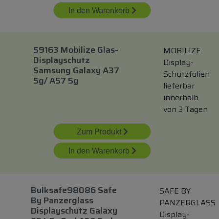
In den Warenkorb
59163 Mobilize Glas-
MOBILIZE
Displayschutz
Display-
Samsung Galaxy A37
Schutzfolien
5g/ A57 5g
lieferbar
innerhalb
von 3 Tagen
Zum Produkt
In den Warenkorb
Bulksafe98086 Safe
SAFE BY
By Panzerglass
PANZERGLASS
Displayschutz Galaxy
Display-