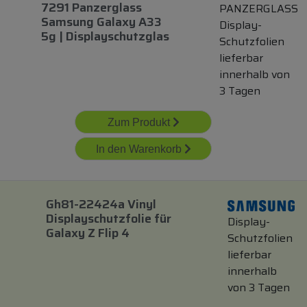
7291 Panzerglass
PANZERGLASS
Samsung Galaxy A33
Display-
5g | Displayschutzglas
Schutzfolien
lieferbar
innerhalb von
3 Tagen
Zum Produkt
In den Warenkorb
Gh81-22424a Vinyl
Displayschutzfolie
für
Display-
Galaxy Z Flip 4
Schutzfolien
lieferbar
innerhalb
von 3 Tagen