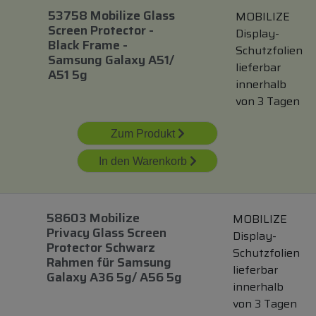
53758 Mobilize Glass
MOBILIZE
Screen Protector -
Display-
Black Frame -
Schutzfolien
Samsung Galaxy A51/
lieferbar
A51 5g
innerhalb
von 3 Tagen
Zum Produkt
In den Warenkorb
58603 Mobilize
MOBILIZE
Privacy Glass Screen
Display-
Protector Schwarz
Schutzfolien
Rahmen
für
Samsung
lieferbar
Galaxy A36 5g/ A56 5g
innerhalb
von 3 Tagen