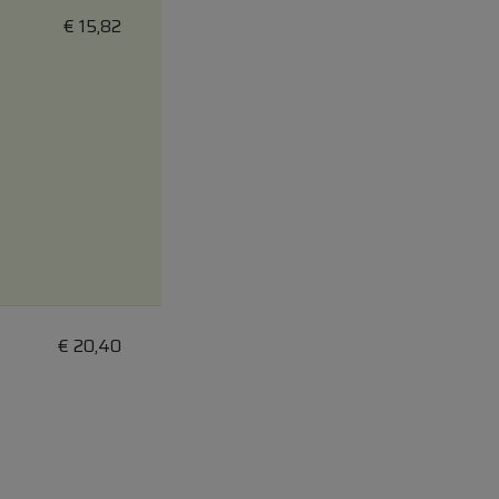
€
15,82
€
20,40