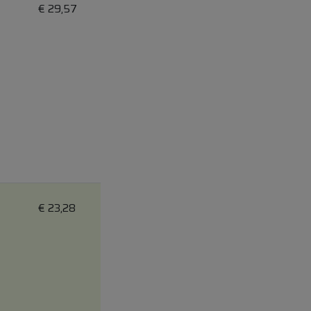
€
29,57
€
23,28