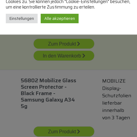
Display-
Cookies zu. Sie können jedoch "Cookie-Einstellungen" besuchen,
Panzerglas
für
Galaxy
um eine kontrollierte Zustimmung zu erteilen.
Schutzfolien
A16
lieferbar
Einstellungen
Alle akzeptieren
innerhalb
von 3 Tagen
Zum Produkt
In den Warenkorb
56802 Mobilize Glass
MOBILIZE
Screen Protector -
Display-
Black Frame -
Schutzfolien
Samsung Galaxy A34
lieferbar
5g
innerhalb
von 3 Tagen
Zum Produkt