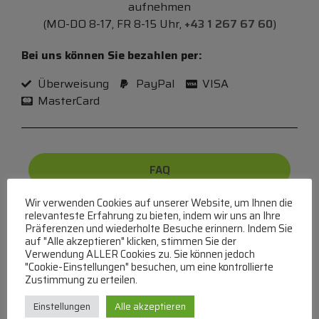
aufnehmen
(MO-DO 8-17, FR 8-15 Uhr,
+43 1 267 67 60
)
Bei uns können Sie bezahlen per:
Überweisung
PayPal
VISA
MasterCard
FAQ
Wir verwenden Cookies auf unserer Website, um Ihnen die
Häufige Fragen zu unserer Website werden in
relevanteste Erfahrung zu bieten, indem wir uns an Ihre
unserer FAQ beantwortet
Präferenzen und wiederholte Besuche erinnern. Indem Sie
auf "Alle akzeptieren" klicken, stimmen Sie der
Verwendung ALLER Cookies zu. Sie können jedoch
"Cookie-Einstellungen" besuchen, um eine kontrollierte
Zustimmung zu erteilen.
Elektra Bregenz
Einstellungen
Alle akzeptieren