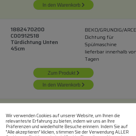
In den Warenkorb
1882470200
BEKO/GRUNDIG/ARCE
C00912518
Dichtung für
Türdichtung Unten
Spülmaschine
45cm
lieferbar innerhalb von
Tagen
Zum Produkt
In den Warenkorb
Türdichtung Unten
COM
Alternativ Für Aeg
Wir verwenden Cookies auf unserer Website, um Ihnen die
Dichtung für
relevanteste Erfahrung zu bieten, indem wir uns an Ihre
Spülmaschine
Präferenzen und wiederholte Besuche erinnern. Indem Sie auf
lieferbar
"Alle akzeptieren" klicken, stimmen Sie der Verwendung ALLER