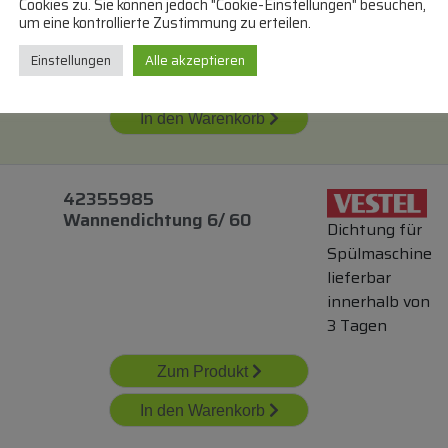
Cookies zu. Sie können jedoch "Cookie-Einstellungen" besuchen,
innerhalb von
um eine kontrollierte Zustimmung zu erteilen.
3 Tagen
Einstellungen
Alle akzeptieren
Zum Produkt
In den Warenkorb
42355985
Wannendichtung 6/ 60
Dichtung für
Spülmaschine
lieferbar
innerhalb von
3 Tagen
Zum Produkt
In den Warenkorb