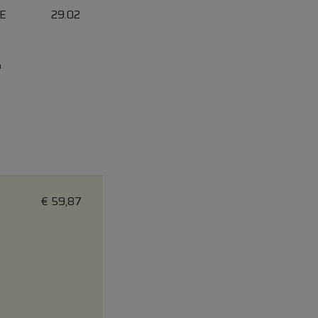
E
29.02
b
€
59,87