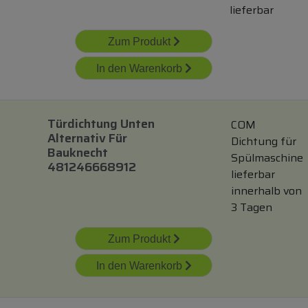
lieferbar
Zum Produkt
In den Warenkorb
Türdichtung Unten
COM
Alternativ Für
Dichtung für
Bauknecht
Spülmaschine
481246668912
lieferbar
innerhalb von
3 Tagen
Zum Produkt
In den Warenkorb