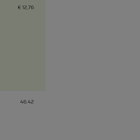
€
12,76
46.42