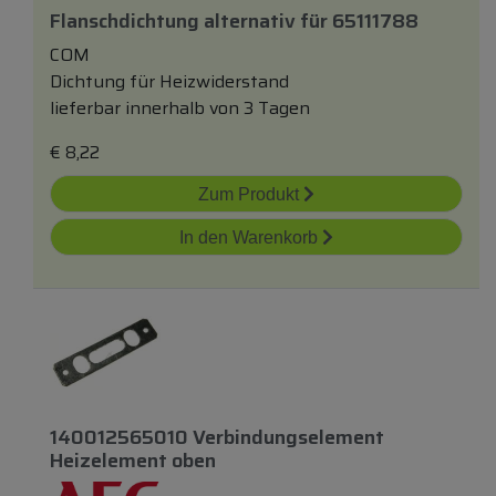
Flanschdichtung
alternativ
für
65111788
COM
Dichtung für Heizwiderstand
lieferbar innerhalb von 3 Tagen
€
8,22
Zum Produkt
In den Warenkorb
140012565010 Verbindungselement
Heizelement
oben