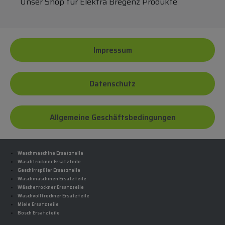
Unser Shop für Elektra Bregenz Produkte
Impressum
Datenschutz
Allgemeine Geschäftsbedingungen
Waschmaschine Ersatzteile
Waschtrockner Ersatzteile
Geschirrspüler Ersatzteile
Waschmaschinen Ersatzteile
Wäschetrockner Ersatzteile
Waschvolltrockner Ersatzteile
Miele Ersatzteile
Bosch Ersatzteile