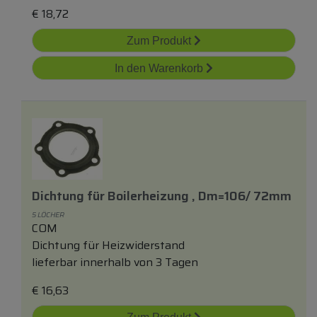
€
18,72
Zum Produkt
In den Warenkorb
Dichtung
für
Boilerheizung , Dm=106/ 72mm
5 LÖCHER
COM
Dichtung für Heizwiderstand
lieferbar innerhalb von 3 Tagen
€
16,63