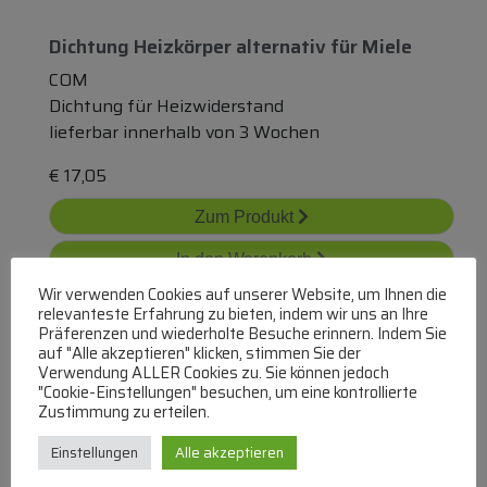
Dichtung Heizkörper
alternativ
für
Miele
COM
Dichtung für Heizwiderstand
lieferbar innerhalb von 3 Wochen
€
17,05
Zum Produkt
In den Warenkorb
Wir verwenden Cookies auf unserer Website, um Ihnen die
relevanteste Erfahrung zu bieten, indem wir uns an Ihre
Präferenzen und wiederholte Besuche erinnern. Indem Sie
auf "Alle akzeptieren" klicken, stimmen Sie der
Verwendung ALLER Cookies zu. Sie können jedoch
"Cookie-Einstellungen" besuchen, um eine kontrollierte
Zustimmung zu erteilen.
65119636 Flanschdichtung Vls Evo 80 Eu
Einstellungen
Alle akzeptieren