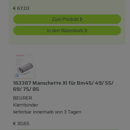
€
67,03
Zum Produkt
In den Warenkorb
163387 Manschette Xl
für
Bm45/ 49/ 55/
69/ 75/ 85
BEURER
Klettbinder
lieferbar innerhalb von 3 Tagen
€
30,65