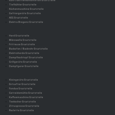
Kühl-/Gefrierkombination Ersatzteile
Tiefkühler Ersatzteile
Küchenmaschine Ersatzteile
Gefriergeräte Ersatzteile
AEG Ersatzteile
Elektra Bregenz Ersatzteile
Herd Ersatzteile
Mikrowelle Ersatzteile
Fritteuse Ersatzteile
Backofen / Backrohr Ersatzteile
Elektroherde Ersatzteile
Dampfkochtopf Ersatzteile
Grillgeräte Ersatzteile
Dampfgarer Ersatzteile
Kleingeräte Ersatzteile
Entsafter Ersatzteile
Fondue Ersatzteile
Getreidemühle Ersatzteile
Kaffeemaschine Ersatzteile
Teekocher Ersatzteile
Zitruspresse Ersatzteile
Raclette Ersatzteile