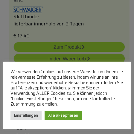
Stk.
Klettbinder
lieferbar innerhalb von 3 Tagen
€
17,40
Zum Produkt
In den Warenkorb
Wir verwenden Cookies auf unserer Website, um Ihnen die
relevanteste Erfahrung zu bieten, indem wir uns an Ihre
Präferenzen und wiederholte Besuche erinnern. Indem Sie
auf "Alle akzeptieren" klicken, stimmen Sie der
Verwendung ALLER Cookies zu. Sie können jedoch
"Cookie-Einstellungen" besuchen, um eine kontrollierte
Zustimmung zu erteilen.
On & Off 15.547.374 Klettband
Einstellungen
Alle akzeptieren
Selbstklebend Extrastark 50x1000mm
TESA