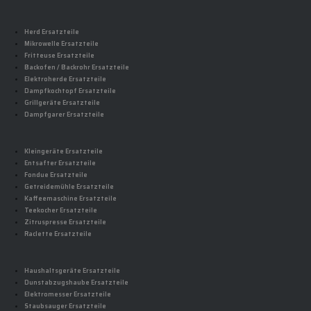
Herd Ersatzteile
Mikrowelle Ersatzteile
Fritteuse Ersatzteile
Backofen / Backrohr Ersatzteile
Elektroherde Ersatzteile
Dampfkochtopf Ersatzteile
Grillgeräte Ersatzteile
Dampfgarer Ersatzteile
Kleingeräte Ersatzteile
Entsafter Ersatzteile
Fondue Ersatzteile
Getreidemühle Ersatzteile
Kaffeemaschine Ersatzteile
Teekocher Ersatzteile
Zitruspresse Ersatzteile
Raclette Ersatzteile
Haushaltsgeräte Ersatzteile
Dunstabzugshaube Ersatzteile
Elektromesser Ersatzteile
Staubsauger Ersatzteile