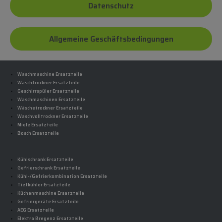
Datenschutz
Allgemeine Geschäftsbedingungen
Waschmaschine Ersatzteile
Waschtrockner Ersatzteile
Geschirrspüler Ersatzteile
Waschmaschinen Ersatzteile
Wäschetrockner Ersatzteile
Waschvolltrockner Ersatzteile
Miele Ersatzteile
Bosch Ersatzteile
Kühlschrank Ersatzteile
Gefrierschrank Ersatzteile
Kühl-/Gefrierkombination Ersatzteile
Tiefkühler Ersatzteile
Küchenmaschine Ersatzteile
Gefriergeräte Ersatzteile
AEG Ersatzteile
Elektra Bregenz Ersatzteile