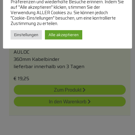
Präferenzen und wiederholte Besuche erinnern. Indem Sie
auf "Alle akzeptieren" klicken, stimmen Sie der
Verwendung ALLER Cookies zu. Sie können jedoch
"Cookie-Einstellungen" besuchen, um eine kontrollierte
Zustimmung zu erteilen.
Einstellungen
Alle akzeptieren
Kb-360x4,5 83604500c Kabelbinder Robust
360x4,5mm Schwarz 100 Stück
AULOC
360mm Kabelbinder
lieferbar innerhalb von 3 Tagen
€
19,25
Zum Produkt
In den Warenkorb