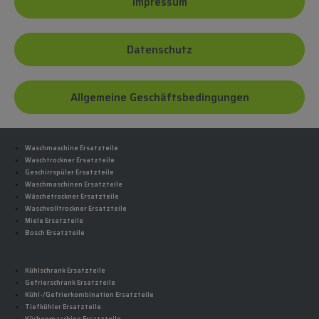
Impressum
Datenschutz
Allgemeine Geschäftsbedingungen
Waschmaschine Ersatzteile
Waschtrockner Ersatzteile
Geschirrspüler Ersatzteile
Waschmaschinen Ersatzteile
Wäschetrockner Ersatzteile
Waschvolltrockner Ersatzteile
Miele Ersatzteile
Bosch Ersatzteile
Kühlschrank Ersatzteile
Gefrierschrank Ersatzteile
Kühl-/Gefrierkombination Ersatzteile
Tiefkühler Ersatzteile