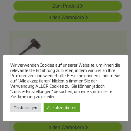
Zum Produkt
In den Warenkorb
Wir verwenden Cookies auf unserer Website, um Ihnen die
H1604010 K200p Seitenständer
relevanteste Erfahrung zu bieten, indem wir uns an Ihre
Präferenzen und wiederholte Besuche erinnern. Indem Sie
NIU
auf "Alle akzeptieren" klicken, stimmen Sie der
Ständer
Verwendung ALLER Cookies zu. Sie können jedoch
"Cookie-Einstellungen" besuchen, um eine kontrollierte
lieferbar innerhalb von 3 Tagen
Zustimmung zu erteilen.
€
17,90
Einstellungen
Alle akzeptieren
Zum Produkt
In den Warenkorb