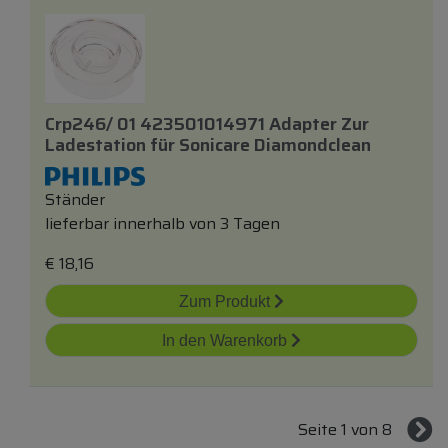
Crp246/ 01 423501014971 Adapter Zur
Ladestation
für
Sonicare Diamondclean
Ständer
lieferbar innerhalb von 3 Tagen
€
18,16
Zum Produkt
In den Warenkorb
Seite 1 von 8