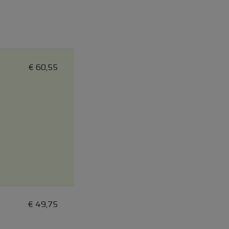
€
60,55
€
49,75