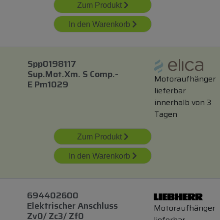
Zum Produkt
In den Warenkorb
Spp0198117
Sup.mot.xm. S Comp.-
Motoraufhänger
E Pm1029
lieferbar
innerhalb von 3
Tagen
Zum Produkt
In den Warenkorb
694402600
Elektrischer Anschluss
Motoraufhänger
Zv0/ Zc3/ Zf0
lieferbar