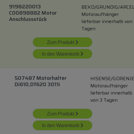
9198220013
BEKO/GRUNDIG/ARCEL
C00898882 Motor
Motoraufhänger
Anschlussstück
lieferbar innerhalb von
Tagen
Zum Produkt
In den Warenkorb
507487 Motorhalter
HISENSE/GORENJ
Di610,df620 3011i
Motoraufhänger
lieferbar innerhalb
von 3 Tagen
Zum Produkt
In den Warenkorb