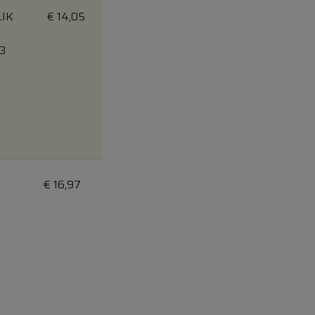
IK
€
14,05
 3
E
€
16,97