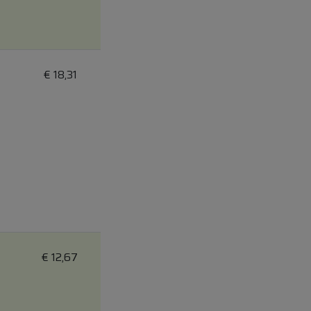
€
18,31
€
12,67