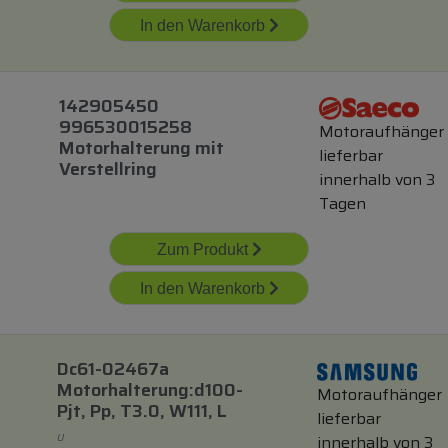
In den Warenkorb
142905450
996530015258
Motoraufhänger
Motorhalterung
mit
lieferbar
Verstellring
innerhalb von 3
Tagen
Zum Produkt
In den Warenkorb
Dc61-02467a
Motorhalterung:d100-
Motoraufhänger
Pjt, Pp, T3.0, W111, L
lieferbar
U
innerhalb von 3