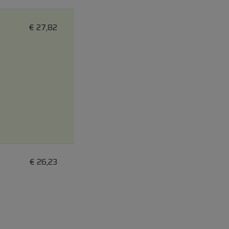
€
27,82
€
26,23