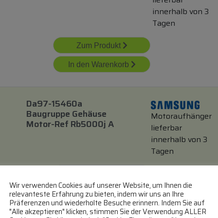
innerhalb von 3
Tagen
Zum Produkt
In den Warenkorb
Da97-15460a
Baugruppe Gehäuse
Motoraufhänger
Motor-Ref Rb5000j A
lieferbar
innerhalb von 3
Tagen
Zum Produkt
Wir verwenden Cookies auf unserer Website, um Ihnen die
relevanteste Erfahrung zu bieten, indem wir uns an Ihre
In den Warenkorb
Präferenzen und wiederholte Besuche erinnern. Indem Sie auf
"Alle akzeptieren" klicken, stimmen Sie der Verwendung ALLER