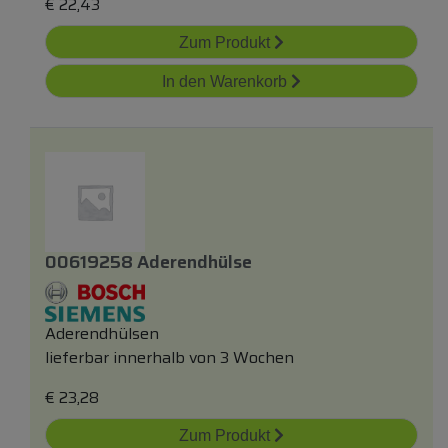
€
22,43
Zum Produkt
In den Warenkorb
00619258 Aderendhülse
Aderendhülsen
lieferbar innerhalb von 3 Wochen
€
23,28
Zum Produkt