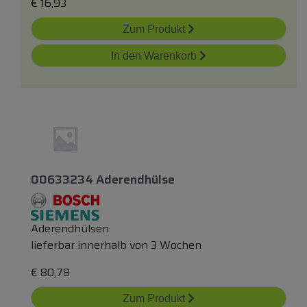
€
16,93
Zum Produkt
In den Warenkorb
00633234 Aderendhülse
Aderendhülsen
lieferbar innerhalb von 3 Wochen
€
80,78
Zum Produkt