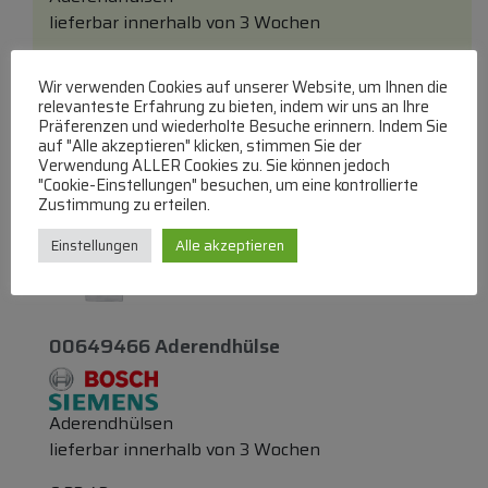
lieferbar innerhalb von 3 Wochen
€
12,86
Wir verwenden Cookies auf unserer Website, um Ihnen die
relevanteste Erfahrung zu bieten, indem wir uns an Ihre
Zum Produkt
Präferenzen und wiederholte Besuche erinnern. Indem Sie
auf "Alle akzeptieren" klicken, stimmen Sie der
In den Warenkorb
Verwendung ALLER Cookies zu. Sie können jedoch
"Cookie-Einstellungen" besuchen, um eine kontrollierte
Zustimmung zu erteilen.
Einstellungen
Alle akzeptieren
00649466 Aderendhülse
Aderendhülsen
lieferbar innerhalb von 3 Wochen