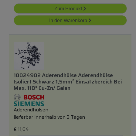
Zum Produkt
In den Warenkorb
10024902 Aderendhülse Aderendhülse
Isoliert Schwarz 1,5mm² Einsatzbereich Bei
Max. 110° Cu-Zn/ Galsn
Aderendhülsen
lieferbar innerhalb von 3 Tagen
€
11,64