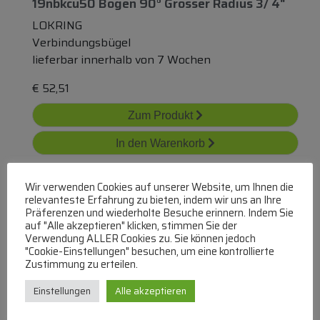
19nbkcu50 Bogen 90° Grosser Radius 3/ 4"
LOKRING
Verbindungsbügel
lieferbar innerhalb von 7 Wochen
€
52,51
Zum Produkt
In den Warenkorb
Wir verwenden Cookies auf unserer Website, um Ihnen die
relevanteste Erfahrung zu bieten, indem wir uns an Ihre
Präferenzen und wiederholte Besuche erinnern. Indem Sie
auf "Alle akzeptieren" klicken, stimmen Sie der
Verwendung ALLER Cookies zu. Sie können jedoch
"Cookie-Einstellungen" besuchen, um eine kontrollierte
Zustimmung zu erteilen.
16nbkcu50 90°-Bogen Grosser Radius 5/ 8"
Einstellungen
Alle akzeptieren
LOKRING
Verbindungsbügel