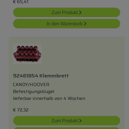
€
65,41
Zum Produkt
In den Warenkorb
92461854 Klemmbrett
CANDY/HOOVER
Befestigungsbügel
lieferbar innerhalb von 4 Wochen
€
72,32
Zum Produkt