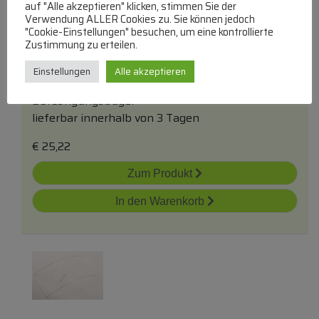
auf "Alle akzeptieren" klicken, stimmen Sie der
Verwendung ALLER Cookies zu. Sie können jedoch
"Cookie-Einstellungen" besuchen, um eine kontrollierte
Zustimmung zu erteilen.
258300080 C00899262 Türbefestigung
Kunststoff -
unten
Einstellungen
Alle akzeptieren
BEKO/GRUNDIG/ARCELIK
Befestigungsbügel
lieferbar innerhalb von 3 Tagen
€
25,22
Zum Produkt
In den Warenkorb