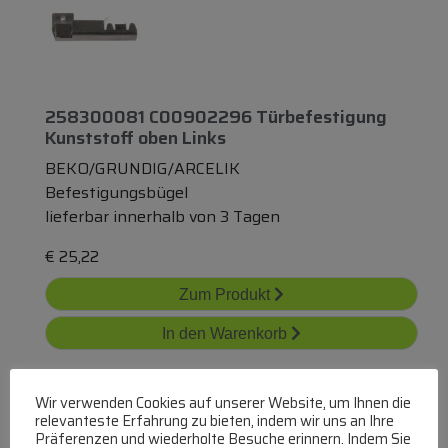
258300081 C00902296 Türbefestigung
Kunststoff
oben
Links
BEKO/GRUNDIG/ARCELIK
Befestigungsbügel
lieferbar innerhalb von 3 Tagen
€
25,22
Zum Produkt
In den Warenkorb
Wir verwenden Cookies auf unserer Website, um Ihnen die
relevanteste Erfahrung zu bieten, indem wir uns an Ihre
Präferenzen und wiederholte Besuche erinnern. Indem Sie